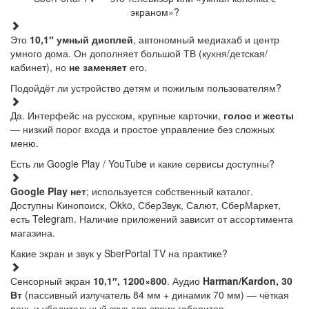
экраном»?
Это
10,1″ умный дисплей
, автономный медиахаб и центр
умного дома. Он дополняет большой ТВ (кухня/детская/
кабинет), но
не заменяет
его.
Подойдёт ли устройство детям и пожилым пользователям?
Да. Интерфейс на русском, крупные карточки,
голос
и
жесты
— низкий порог входа и простое управление без сложных
меню.
Есть ли Google Play / YouTube и какие сервисы доступны?
Google Play нет
; используется собственный каталог.
Доступны Кинопоиск, Okko, СберЗвук, Салют, СберМаркет,
есть Telegram. Наличие приложений зависит от ассортимента
магазина.
Какие экран и звук у SberPortal TV на практике?
Сенсорный экран
10,1″, 1200×800
. Аудио
Harman/Kardon, 30
Вт
(пассивный излучатель 84 мм + динамик 70 мм) — чёткая
речь и убедительный звук для своих габаритов.