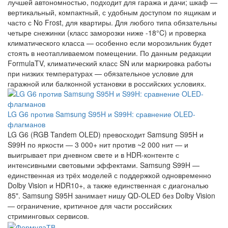
лучшей автономностью, подходит для гаража и дачи; шкаф —
вертикальный, компактный, с удобным доступом по ящикам и
часто с No Frost, для квартиры. Для любого типа обязательны
четыре снежинки (класс заморозки ниже -18°C) и проверка
климатического класса — особенно если морозильник будет
стоять в неотапливаемом помещении. По данным редакции
FormulaTV, климатический класс SN или маркировка работы
при низких температурах — обязательное условие для
гаражной или балконной установки в российских условиях.
LG G6 против Samsung S95H и S99H: сравнение OLED-
флагманов
LG G6 (RGB Tandem OLED) превосходит Samsung S95H и
S99H по яркости — 3 000+ нит против ~2 000 нит — и
выигрывает при дневном свете и в HDR-контенте с
интенсивными световыми эффектами. Samsung S99H —
единственная из трёх моделей с поддержкой одновременно
Dolby Vision и HDR10+, а также единственная с диагональю
85". Samsung S95H занимает нишу QD-OLED без Dolby Vision
— ограничение, критичное для части российских
стриминговых сервисов.