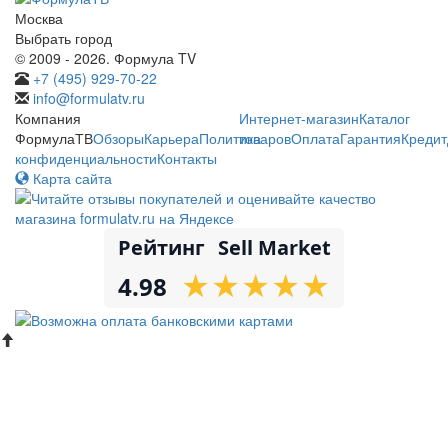
Москва
Выбрать город
© 2009 - 2026. Формула TV
+7 (495) 929-70-22
info@formulatv.ru
Компания
Интернет-магазин
Каталог
ФормулаТВ
Обзоры
Карьера
Политика
товаров
Оплата
Гарантия
Кредит
конфиденциальности
Контакты
Карта сайта
Рейтинг
Sell Market
★
★
★
★
★
★
★
★
★
★
4.98