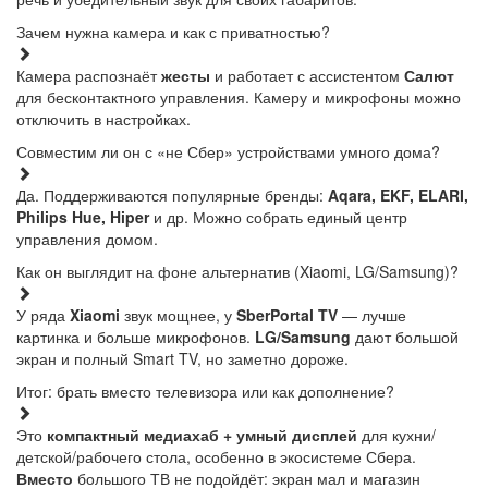
Зачем нужна камера и как с приватностью?
Камера распознаёт
жесты
и работает с ассистентом
Салют
для бесконтактного управления. Камеру и микрофоны можно
отключить в настройках.
Совместим ли он с «не Сбер» устройствами умного дома?
Да. Поддерживаются популярные бренды:
Aqara, EKF, ELARI,
Philips Hue, Hiper
и др. Можно собрать единый центр
управления домом.
Как он выглядит на фоне альтернатив (Xiaomi, LG/Samsung)?
У ряда
Xiaomi
звук мощнее, у
SberPortal TV
— лучше
картинка и больше микрофонов.
LG/Samsung
дают большой
экран и полный Smart TV, но заметно дороже.
Итог: брать вместо телевизора или как дополнение?
Это
компактный медиахаб + умный дисплей
для кухни/
детской/рабочего стола, особенно в экосистеме Сбера.
Вместо
большого ТВ не подойдёт: экран мал и магазин