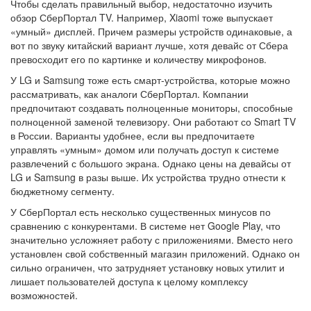
Чтобы сделать правильный выбор, недостаточно изучить
обзор СберПортал TV. Например, Xiaomi тоже выпускает
«умный» дисплей. Причем размеры устройств одинаковые, а
вот по звуку китайский вариант лучше, хотя девайс от Сбера
превосходит его по картинке и количеству микрофонов.
У LG и Samsung тоже есть смарт-устройства, которые можно
рассматривать, как аналоги СберПортал. Компании
предпочитают создавать полноценные мониторы, способные
полноценной заменой телевизору. Они работают со
Smart TV
в России
. Варианты удобнее, если вы предпочитаете
управлять «умным» домом или получать доступ к системе
развлечений с большого экрана. Однако цены на девайсы от
LG и Samsung в разы выше. Их устройства трудно отнести к
бюджетному сегменту.
У СберПортал есть несколько существенных минусов по
сравнению с конкурентами. В системе нет Google Play, что
значительно усложняет работу с приложениями. Вместо него
установлен свой собственный магазин приложений. Однако он
сильно ограничен, что затрудняет установку новых утилит и
лишает пользователей доступа к целому комплексу
возможностей.