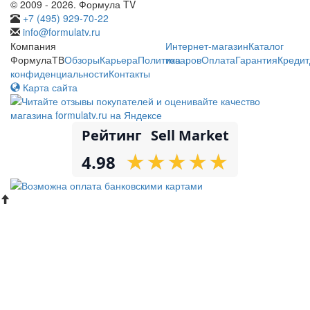
© 2009 - 2026. Формула TV
+7 (495) 929-70-22
info@formulatv.ru
Компания
Интернет-магазин
Каталог
ФормулаТВ
Обзоры
Карьера
Политика
товаров
Оплата
Гарантия
Кредит
конфиденциальности
Контакты
Карта сайта
Рейтинг
Sell Market
★
★
★
★
★
★
★
★
★
★
4.98