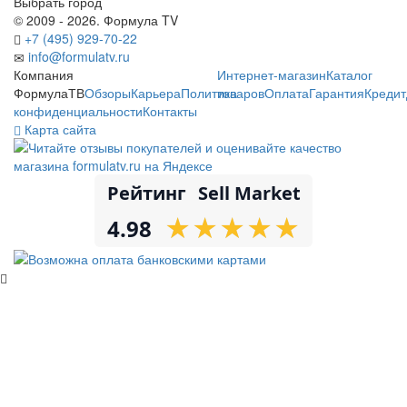
Выбрать город
© 2009 - 2026. Формула TV
+7 (495) 929-70-22
info@formulatv.ru
Компания
Интернет-магазин
Каталог
ФормулаТВ
Обзоры
Карьера
Политика
товаров
Оплата
Гарантия
Кредит
конфиденциальности
Контакты
Карта сайта
Рейтинг
Sell Market
★
★
★
★
★
★
★
★
★
★
4.98