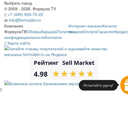
Выбрать город
© 2009 - 2026. Формула TV
+7 (495) 929-70-22
info@formulatv.ru
Компания
Интернет-магазин
Каталог
ФормулаТВ
Обзоры
Карьера
Политика
товаров
Оплата
Гарантия
Кредит
конфиденциальности
Контакты
Карта сайта
Рейтинг
Sell Market
★
★
★
★
★
★
★
★
★
★
4.98
Испытайте удачу!