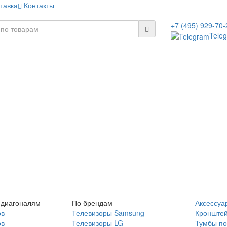
тавка
Контакты
+7 (495) 929-70-
Tele
 диагоналям
По брендам
Аксессуа
ов
Телевизоры Samsung
Кронште
ов
Телевизоры LG
Тумбы по