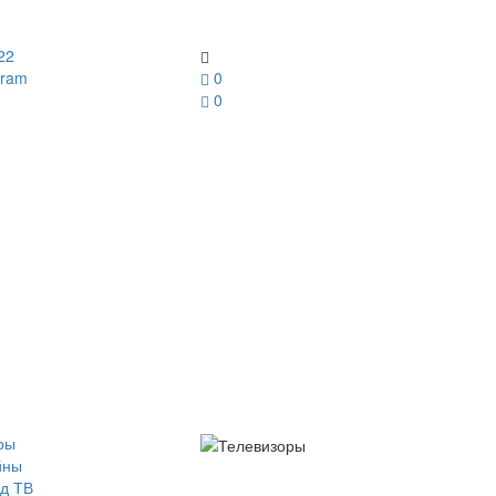
22
gram
0
0
ры
йны
д ТВ