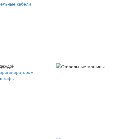
ельные кабели
одеждой
парогенератором
 шкафы