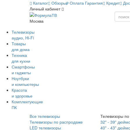
Каталог
Обзоры
Оплата
Гарантия
Кредит
Дос
Личный кабинет
Москва
Телевизоры
аудио, Hi-Fi
Товары
для дома
Техника
для кухни
Смартфоны
и гаджеты
Ноутбуки
и компьютеры
Красота
и здоровье
Комплектующие
ПК
Все телевизоры
Телевизоры по
Телевизоры по распродаже
32" - 39" дюйм
LED телевизоры
40" - 43" дюйм