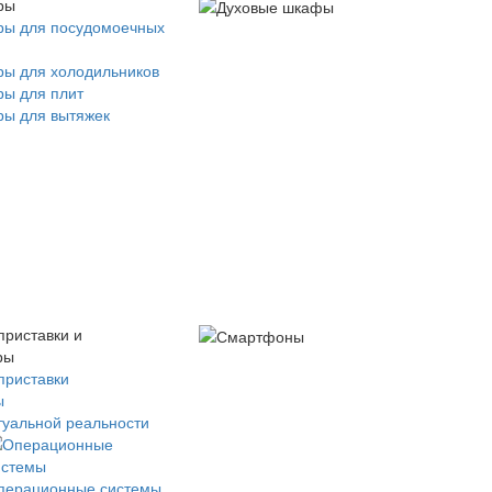
ры
ры для посудомоечных
ры для холодильников
ры для плит
ры для вытяжек
приставки и
ры
приставки
ы
туальной реальности
перационные системы