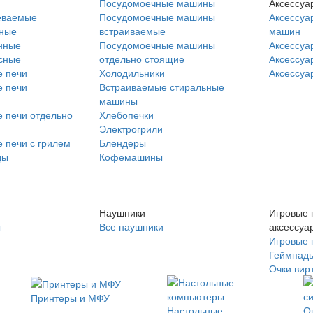
Посудомоечные машины
Аксессуа
еваемые
Посудомоечные машины
Аксессуа
нные
встраиваемые
машин
нные
Посудомоечные машины
Аксессуа
сные
отдельно стоящие
Аксессуа
 печи
Холодильники
Аксессуа
 печи
Встраиваемые стиральные
машины
 печи отдельно
Хлебопечки
Электрогрили
 печи с грилем
Блендеры
ды
Кофемашины
Наушники
Игровые 
ы
Все наушники
аксессуа
Игровые 
Геймпад
Очки вир
Принтеры и МФУ
Настольные
О