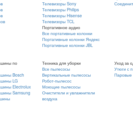
ов
Телевизоры Sony
Соединит
ов
Телевизоры Philips
ов
Телевизоры Hisense
мов
Телевизоры TCL
Портативное аудио
Все портативные колонки
Портативные колонки Яндекс
Портативные колонки JBL
ашины по
Техника для уборки
Уход за 
Все пылесосы
Утюги с 
ашины Bosch
Вертикальные пылесосы
Паровые
ашины LG
Робот-пылесос
шины Electrolux
Моющие пылесосы
ашины Samsung
Очистители и увлажнители
шины
воздуха