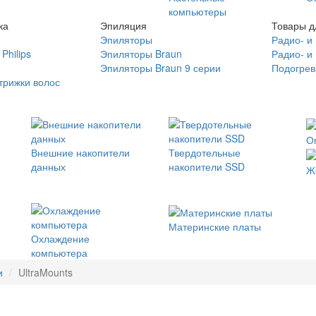
компьютеры
ка
Эпиляция
Товары д
Эпиляторы
Радио- и
Philips
Эпиляторы Braun
Радио- и
Эпиляторы Braun 9 серии
Подогрев
трижки волос
О
Внешние накопители
Твердотельные
данных
накопители SSD
Ж
Материнские платы
Охлаждение
компьютера
и
UltraMounts