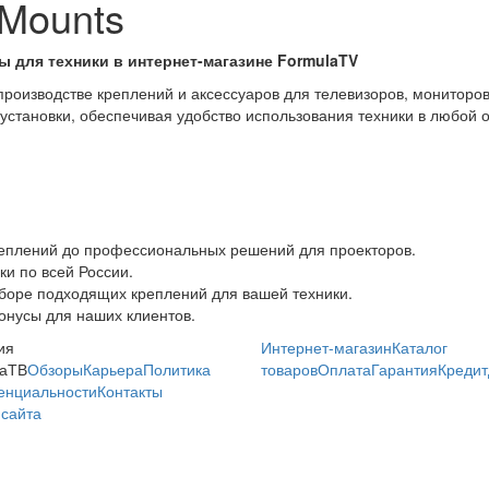
aMounts
ы для техники в интернет-магазине FormulaTV
роизводстве креплений и аксессуаров для телевизоров, мониторов 
 установки, обеспечивая удобство использования техники в любой
реплений до профессиональных решений для проекторов.
ки по всей России.
боре подходящих креплений для вашей техники.
онусы для наших клиентов.
ия
Интернет-магазин
Каталог
аТВ
Обзоры
Карьера
Политика
товаров
Оплата
Гарантия
Кредит
енциальности
Контакты
сайта