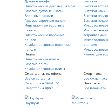
Духовые шкафы
Вытяжки
Электрические духовые шкафы
Вытяжки встра
Газовые духовые шкафы
Вытяжки ками
Варочные панели
Вытяжки накло
Газовые варочные панели
Вытяжки подве
Индукционные варочные
Микроволновые
панели
Микроволновые
Электрические варочные
встраиваемые
панели
Микроволновые
Комбинированные варочные
стоящие
панели
Микроволновые
Плиты
Кулеры для во
Электрические плиты
Газовые плиты
Комбинированные плиты
Смартфоны, телефоны
Смарт часы
Все смартфоны
Все смарт час
Смартфоны Samsung
Планшеты
Смартфоны Apple
Все планшеты
Ноутбуки
Мониторы