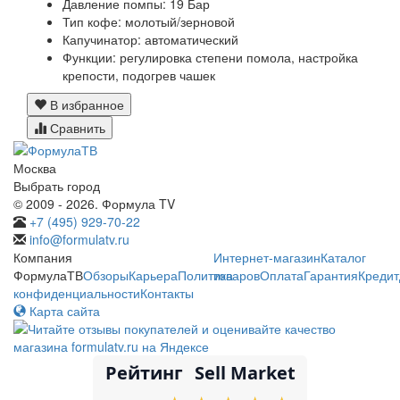
Давление помпы:
19 Бар
Тип кофе:
молотый/зерновой
Капучинатор:
автоматический
Функции:
регулировка степени помола, настройка
крепости, подогрев чашек
В избранное
Сравнить
Москва
Выбрать город
© 2009 - 2026. Формула TV
+7 (495) 929-70-22
info@formulatv.ru
Компания
Интернет-магазин
Каталог
ФормулаТВ
Обзоры
Карьера
Политика
товаров
Оплата
Гарантия
Кредит
конфиденциальности
Контакты
Карта сайта
Рейтинг
Sell Market