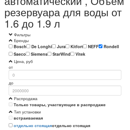
автоматический , Объем
резервуара для воды от
1.6 до 1.9 л
Фильтры
Бренды
Bosch
De Longhi
Jura
Kitfort
NEFF
Rondell
Saeco
Siemens
StarWind
Vitek
Цена, руб
от
до
Распродажа
Только товары, участвующие в распродаже
Тип установки
встраиваемая
отдельно стоящая
отдельно стоящая