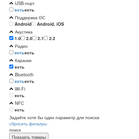
USB-порт
есть
есть
Поддержка ОС
Android
Android, iOS
Акустика
1.0
2.0
2.1
2.2
Радио
есть
есть
Караоке
есть
Bluetooth
есть
есть
Wi-Fi
есть
NFC
есть
Задайте хотя бы один параметр для поиска
сбросить фильтры
поиск