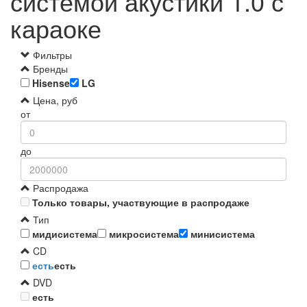
системой акустики 1.0 с
караоке
Фильтры
Бренды
Hisense
LG
Цена, руб
от
до
Распродажа
Только товары, участвующие в распродаже
Тип
мидисистема
микросистема
минисистема
CD
есть
есть
DVD
есть