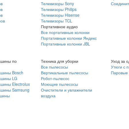
ов
Телевизоры Sony
Соединит
ов
Телевизоры Philips
ов
Телевизоры Hisense
мов
Телевизоры TCL
Портативное аудио
Все портативные колонки
Портативные колонки Яндекс
Портативные колонки JBL
ашины по
Техника для уборки
Уход за 
Все пылесосы
Утюги с 
ашины Bosch
Вертикальные пылесосы
Паровые
ашины LG
Робот-пылесос
шины Electrolux
Моющие пылесосы
ашины Samsung
Очистители и увлажнители
шины
воздуха