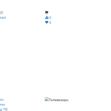
22
gram
0
0
ры
йны
д ТВ