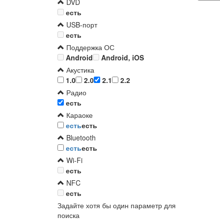
DVD
есть
USB-порт
есть
Поддержка ОС
Android
Android, iOS
Акустика
1.0
2.0
2.1
2.2
Радио
есть
Караоке
есть
есть
Bluetooth
есть
есть
Wi-Fi
есть
NFC
есть
Задайте хотя бы один параметр для
поиска