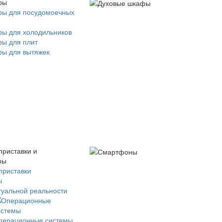
ры
ры для посудомоечных
ры для холодильников
ры для плит
ры для вытяжек
приставки и
ры
приставки
ы
туальной реальности
перационные системы