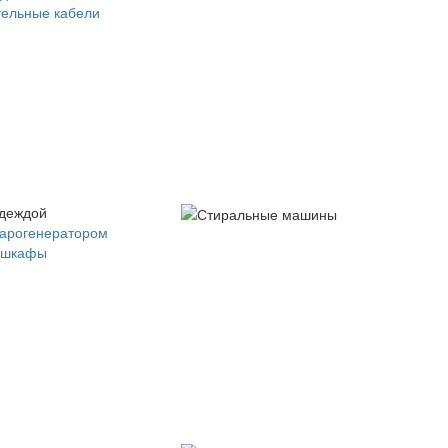
ельные кабели
одеждой
парогенератором
 шкафы