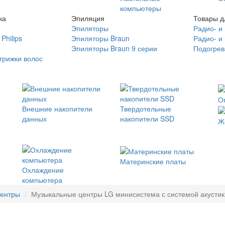
компьютеры
ка
Эпиляция
Товары д
Эпиляторы
Радио- и
Philips
Эпиляторы Braun
Радио- и
Эпиляторы Braun 9 серии
Подогрев
трижки волос
О
Внешние накопители
Твердотельные
данных
накопители SSD
Ж
Материнские платы
Охлаждение
компьютера
центры
Музыкальные центры LG минисистема с системой акустик