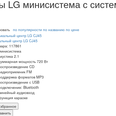
 LG минисистема с систем
ровать
по популярности
по названию
по цене
льный центр LG CJ45
вара: 117861
минисистема
акустика 2.1
суммарная мощность 720 Вт
воспроизведение CD
радиоприемник FM
поддержка форматов MP3
воспроизведение с USB
подключение: Bluetooth
линейный аудиовход
функция караоке
збранное
авнить