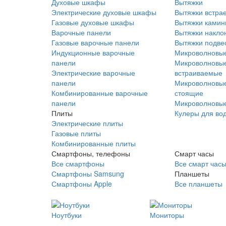
Духовые шкафы
Вытяжки
Электрические духовые шкафы
Вытяжки встра
Газовые духовые шкафы
Вытяжки ками
Варочные панели
Вытяжки накло
Газовые варочные панели
Вытяжки подве
Индукционные варочные
Микроволновые
панели
Микроволновые
Электрические варочные
встраиваемые
панели
Микроволновые
Комбинированные варочные
стоящие
панели
Микроволновые
Плиты
Кулеры для во
Электрические плиты
Газовые плиты
Комбинированные плиты
Смартфоны, телефоны
Смарт часы
Все смартфоны
Все смарт час
Смартфоны Samsung
Планшеты
Смартфоны Apple
Все планшеты
Ноутбуки
Мониторы