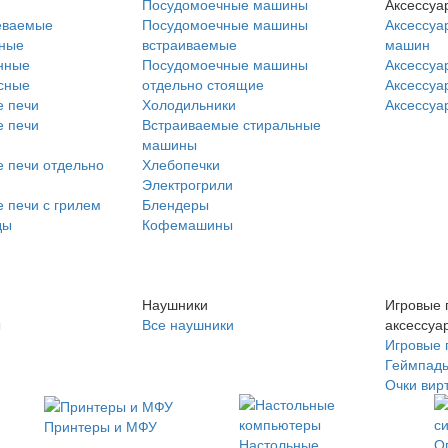
Посудомоечные машины
Аксессуа
еваемые
Посудомоечные машины
Аксессуа
нные
встраиваемые
машин
нные
Посудомоечные машины
Аксессуа
сные
отдельно стоящие
Аксессуа
 печи
Холодильники
Аксессуа
 печи
Встраиваемые стиральные
машины
 печи отдельно
Хлебопечки
Электрогрили
 печи с грилем
Блендеры
ды
Кофемашины
Наушники
Игровые 
ы
Все наушники
аксессуа
Игровые 
Геймпад
Очки вир
Принтеры и МФУ
Настольные
О