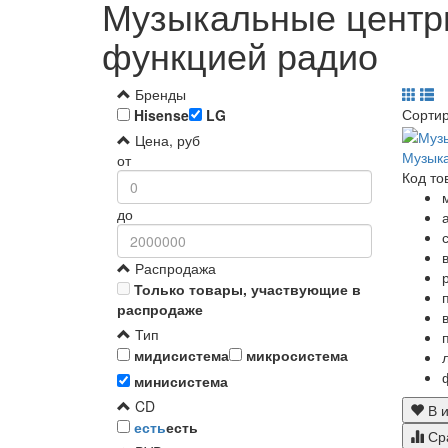
Музыкальные центры
функцией радио
Бренды
Сорти
Hisense
LG
Цена, руб
Музыка
от
Код то
до
Распродажа
Только товары, участвующие в
распродаже
Тип
мидисистема
микросистема
минисистема
CD
В и
есть
есть
Ср