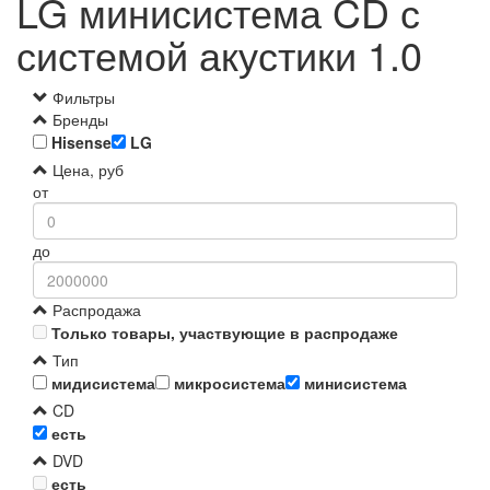
LG минисистема CD с
системой акустики 1.0
Фильтры
Бренды
Hisense
LG
Цена, руб
от
до
Распродажа
Только товары, участвующие в распродаже
Тип
мидисистема
микросистема
минисистема
CD
есть
DVD
есть