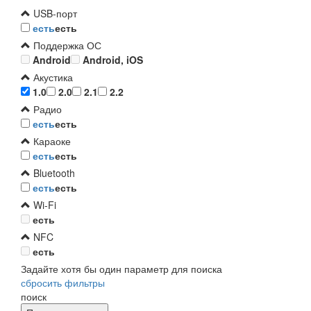
USB-порт
есть
есть
Поддержка ОС
Android
Android, iOS
Акустика
1.0
2.0
2.1
2.2
Радио
есть
есть
Караоке
есть
есть
Bluetooth
есть
есть
Wi-Fi
есть
NFC
есть
Задайте хотя бы один параметр для поиска
сбросить фильтры
поиск