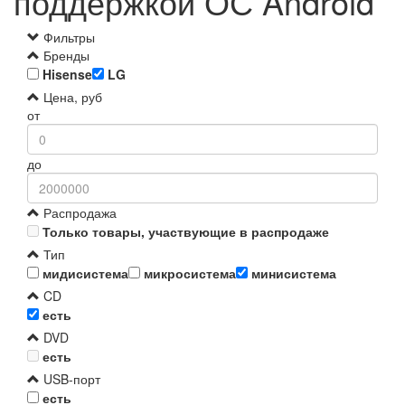
поддержкой ОС Android
Фильтры
Бренды
Hisense
LG
Цена, руб
от
до
Распродажа
Только товары, участвующие в распродаже
Тип
мидисистема
микросистема
минисистема
CD
есть
DVD
есть
USB-порт
есть