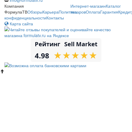
Компания
Интернет-магазин
Каталог
ФормулаТВ
Обзоры
Карьера
Политика
товаров
Оплата
Гарантия
Кредит
конфиденциальности
Контакты
Карта сайта
Рейтинг
Sell Market
★
★
★
★
★
★
★
★
★
★
4.98