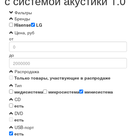
с системой акустики 1.0
Фильтры
Бренды
Hisense
LG
Цена, руб
от
до
Распродажа
Только товары, участвующие в распродаже
Тип
мидисистема
микросистема
минисистема
CD
есть
DVD
есть
USB-порт
есть