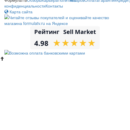
конфиденциальности
Контакты
Карта сайта
Рейтинг
Sell Market
★
★
★
★
★
★
★
★
★
★
4.98