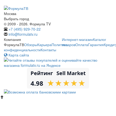
Москва
Выбрать город
© 2009 - 2026. Формула TV
+7 (495) 929-70-22
info@formulatv.ru
Компания
Интернет-магазин
Каталог
ФормулаТВ
Обзоры
Карьера
Политика
товаров
Оплата
Гарантия
Кредит
конфиденциальности
Контакты
Карта сайта
Рейтинг
Sell Market
★
★
★
★
★
★
★
★
★
★
4.98