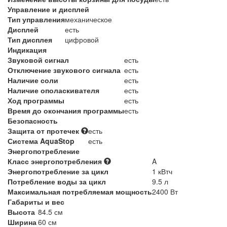
Управление и дисплей
Тип управления
механическое
Дисплей
есть
Тип дисплея
цифровой
Индикация
Звуковой сигнал
есть
Отключение звукового сигнала
есть
Наличие соли
есть
Наличие ополаскивателя
есть
Ход программы
есть
Время до окончания программы
есть
Безопасность
Защита от протечек
есть
Система AquaStop
есть
Энергопотребление
Класс энергопотребления
A
Энергопотребление за цикл
1 кВтч
Потребление воды за цикл
9.5 л
Максимальная потребляемая мощность
2400 Вт
Габариты и вес
Высота
84.5 см
Ширина
60 см