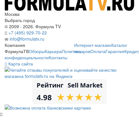
Москва
Выбрать город
© 2009 - 2026. Формула TV
+7 (495) 929-70-22
info@formulatv.ru
Компания
Интернет-магазин
Каталог
ФормулаТВ
Обзоры
Карьера
Политика
товаров
Оплата
Гарантия
Кредит
конфиденциальности
Контакты
Карта сайта
Рейтинг
Sell Market
★
★
★
★
★
★
★
★
★
★
4.98