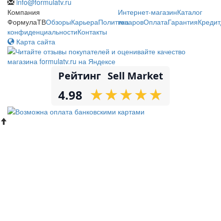
info@formulatv.ru
Компания
Интернет-магазин
Каталог
ФормулаТВ
Обзоры
Карьера
Политика
товаров
Оплата
Гарантия
Кредит
конфиденциальности
Контакты
Карта сайта
Рейтинг
Sell Market
★
★
★
★
★
★
★
★
★
★
4.98