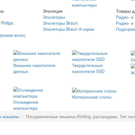
компьютеры
ка
Эпиляция
Товары д
Эпиляторы
Радио- и
Philips
Эпиляторы Braun
Радио- и
Эпиляторы Braun 9 серии
Подогрев
трижки волос
О
Внешние накопители
Твердотельные
данных
накопители SSD
Ж
Материнские платы
Охлаждение
компьютера
е машины
Посудомоечные машины Korting, распродажа, Тип пол