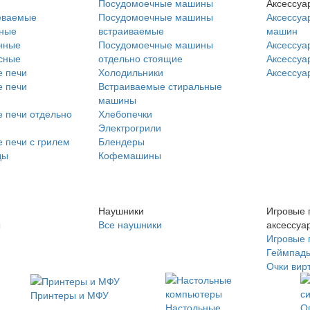
Посудомоечные машины
Аксессуа
еваемые
Посудомоечные машины
Аксессуа
нные
встраиваемые
машин
нные
Посудомоечные машины
Аксессуа
сные
отдельно стоящие
Аксессуа
 печи
Холодильники
Аксессуа
 печи
Встраиваемые стиральные
машины
 печи отдельно
Хлебопечки
Электрогрили
 печи с грилем
Блендеры
ды
Кофемашины
Наушники
Игровые 
ы
Все наушники
аксессуа
Игровые 
Геймпад
Очки вир
Принтеры и МФУ
Настольные
О