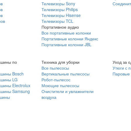
ов
Телевизоры Sony
Соединит
ов
Телевизоры Philips
ов
Телевизоры Hisense
мов
Телевизоры TCL
Портативное аудио
Все портативные колонки
Портативные колонки Яндекс
Портативные колонки JBL
ашины по
Техника для уборки
Уход за 
Все пылесосы
Утюги с 
ашины Bosch
Вертикальные пылесосы
Паровые
ашины LG
Робот-пылесос
шины Electrolux
Моющие пылесосы
ашины Samsung
Очистители и увлажнители
шины
воздуха