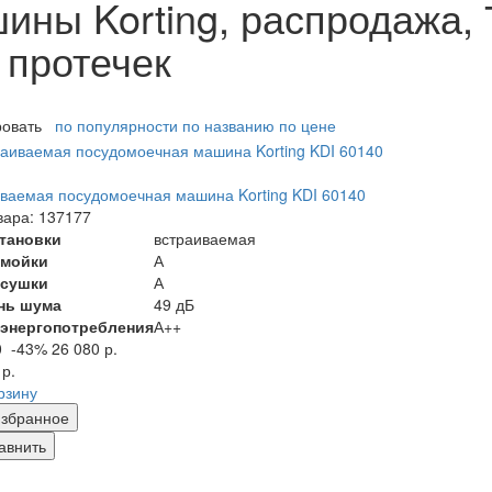
ны Korting, распродажа,
т протечек
ровать
по популярности
по названию
по цене
ваемая посудомоечная машина Korting KDI 60140
вара: 137177
становки
встраиваемая
 мойки
А
 сушки
А
нь шума
49 дБ
 энергопотребления
А++
0
-43%
26 080 р.
 р.
рзину
збранное
авнить