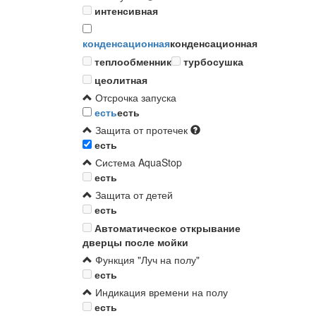
интенсивная
конденсационная
конденсационная
теплообменник
турбосушка
цеолитная
Отсрочка запуска
есть
есть
Защита от протечек
есть
Система AquaStop
есть
Защита от детей
есть
Автоматическое открывание
дверцы после мойки
Функция "Луч на полу"
есть
Индикация времени на полу
есть