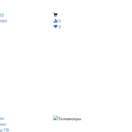
22
gram
0
0
ры
йны
д ТВ