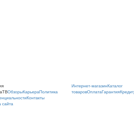
ия
Интернет-магазин
Каталог
аТВ
Обзоры
Карьера
Политика
товаров
Оплата
Гарантия
Кредит
енциальности
Контакты
 сайта