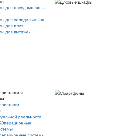
ры
ры для посудомоечных
ры для холодильников
ры для плит
ры для вытяжек
приставки и
ры
приставки
ы
туальной реальности
перационные системы