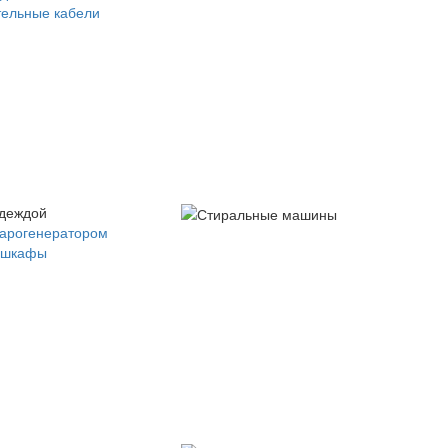
ельные кабели
одеждой
парогенератором
 шкафы