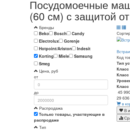
Посудомоечные маши
(60 см) с защитой о
Бренды
Сорти
Beko
Bosch
Candy
Electrolux
Gorenje
Hotpoint/Ariston
Indesit
Встраи
Korting
Miele
Samsung
Код то
Тип у
Smeg
Класс
Цена, руб
Класс
от
Урове
Класс
45 99
до
29 636
в ко
Распродажа
В и
Только товары, участвующие в
Ср
распродаже
Тип