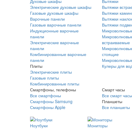
Духовые шкафы
Вытяжки
Электрические духовые шкафы
Вытяжки встра
Газовые духовые шкафы
Вытяжки ками
Варочные панели
Вытяжки накло
Газовые варочные панели
Вытяжки подве
Индукционные варочные
Микроволновые
панели
Микроволновые
Электрические варочные
встраиваемые
панели
Микроволновые
Комбинированные варочные
стоящие
панели
Микроволновые
Плиты
Кулеры для во
Электрические плиты
Газовые плиты
Комбинированные плиты
Смартфоны, телефоны
Смарт часы
Все смартфоны
Все смарт час
Смартфоны Samsung
Планшеты
Смартфоны Apple
Все планшеты
Ноутбуки
Мониторы