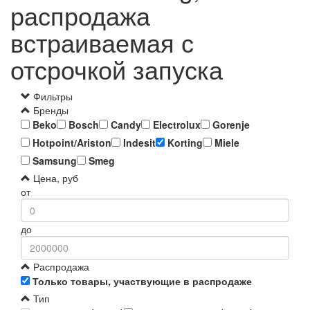
распродажа
встраиваемая с
отсрочкой запуска
Фильтры
Бренды
Beko
Bosch
Candy
Electrolux
Gorenje
Hotpoint/Ariston
Indesit
Korting
Miele
Samsung
Smeg
Цена, руб
от
до
Распродажа
Только товары, участвующие в распродаже
Тип