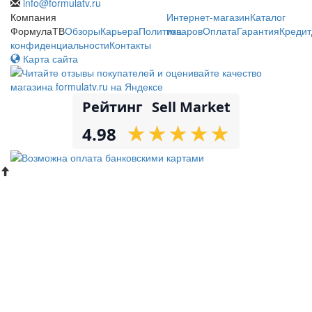
info@formulatv.ru
Компания
Интернет-магазин
Каталог
ФормулаТВ
Обзоры
Карьера
Политика
товаров
Оплата
Гарантия
Кредит
конфиденциальности
Контакты
Карта сайта
Рейтинг
Sell Market
★
★
★
★
★
★
★
★
★
★
4.98