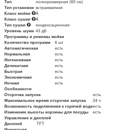
Тип
полноразмерная (60 см)
Тип установки
встраиваемая
Класс мойки
A
Класс сушки
A
Тип сушки
конденсационная
Уровень шума
43 дБ
Программы и режимы мойки
Количество программ
6 шт
Автоматическая
есть
Нормальная
есть
Интенсивная
есть
Деликатная
есть
Быстрая
есть
Экономичная
есть
Ночная
есть
Особенности
Отсрочка запуска
есть
Максимальное время отсрочки запуска
24 ч
Возможность подключения к горячей воде
есть
Изменение высоты корзины для посуды
есть
Управление и дисплей
Дисплей
TFT
Индикация