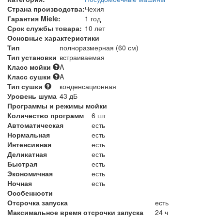
Страна производства:
Чехия
Гарантия Miele:
1 год
Срок службы товара:
10 лет
Основные характеристики
Тип
полноразмерная (60 см)
Тип установки
встраиваемая
Класс мойки
A
Класс сушки
A
Тип сушки
конденсационная
Уровень шума
43 дБ
Программы и режимы мойки
Количество программ
6 шт
Автоматическая
есть
Нормальная
есть
Интенсивная
есть
Деликатная
есть
Быстрая
есть
Экономичная
есть
Ночная
есть
Особенности
Отсрочка запуска
есть
Максимальное время отсрочки запуска
24 ч