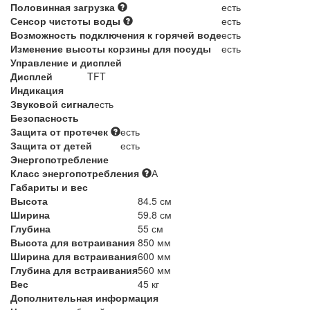
Половинная загрузка
есть
Сенсор чистоты воды
есть
Возможность подключения к горячей воде
есть
Изменение высоты корзины для посуды
есть
Управление и дисплей
Дисплей
TFT
Индикация
Звуковой сигнал
есть
Безопасность
Защита от протечек
есть
Защита от детей
есть
Энергопотребление
Класс энергопотребления
А
Габариты и вес
Высота
84.5 см
Ширина
59.8 см
Глубина
55 см
Высота для встраивания
850 мм
Ширина для встраивания
600 мм
Глубина для встраивания
560 мм
Вес
45 кг
Дополнительная информация