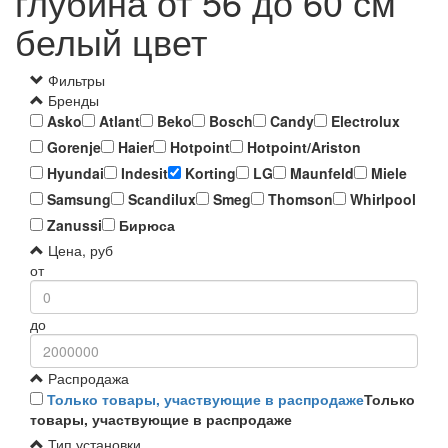
глубина от 56 до 60 см
белый цвет
Фильтры
Бренды
Asko
Atlant
Beko
Bosch
Candy
Electrolux
Gorenje
Haier
Hotpoint
Hotpoint/Ariston
Hyundai
Indesit
Korting
LG
Maunfeld
Miele
Samsung
Scandilux
Smeg
Thomson
Whirlpool
Zanussi
Бирюса
Цена, руб
от
до
Распродажа
Только товары, участвующие в распродаже
Только
товары, участвующие в распродаже
Тип установки