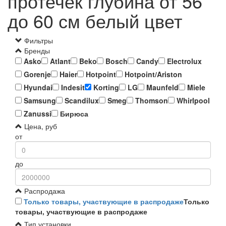
протечек глубина от 56
до 60 см белый цвет
Фильтры
Бренды
Asko
Atlant
Beko
Bosch
Candy
Electrolux
Gorenje
Haier
Hotpoint
Hotpoint/Ariston
Hyundai
Indesit
Korting
LG
Maunfeld
Miele
Samsung
Scandilux
Smeg
Thomson
Whirlpool
Zanussi
Бирюса
Цена, руб
от
до
Распродажа
Только товары, участвующие в распродаже
Только
товары, участвующие в распродаже
Тип установки