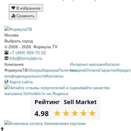
В избранное
Сравнить
Москва
Выбрать город
© 2009 - 2026. Формула TV
+7 (495) 929-70-22
info@formulatv.ru
Компания
Интернет-магазин
Каталог
ФормулаТВ
Обзоры
Карьера
Политика
товаров
Оплата
Гарантия
Кредит
конфиденциальности
Контакты
Карта сайта
Рейтинг
Sell Market
★
★
★
★
★
★
★
★
★
★
4.98