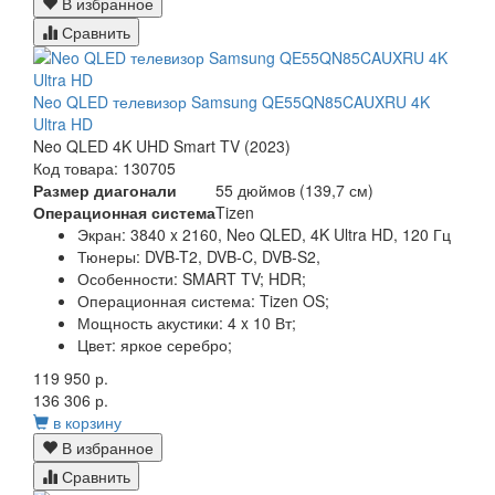
В избранное
Сравнить
Neo QLED телевизор Samsung QE55QN85CAUXRU 4K
Ultra HD
Neo QLED 4K UHD Smart TV (2023)
Код товара: 130705
Размер диагонали
55 дюймов (139,7 см)
Операционная система
Tizen
Экран:
3840 x 2160, Neo QLED, 4K Ultra HD, 120 Гц
Тюнеры:
DVB-T2, DVB-C, DVB-S2,
Особенности:
SMART TV; HDR;
Операционная система:
Tizen OS;
Мощность акустики:
4 x 10 Вт;
Цвет:
яркое серебро;
119 950 р.
136 306 р.
в корзину
В избранное
Сравнить