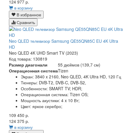
124 977 р.
в корзину
В избранное
Сравнить
Neo QLED телевизор Samsung QE55QN85C EU 4K Ultra
HD
Neo QLED 4K UHD Smart TV (2023)
Код товара: 130819
Размер диагонали
55 дюймов (139,7 см)
Операционная система
Tizen
Экран:
3840 x 2160, Neo QLED, 4K Ultra HD, 120 Гц
Тюнеры:
DVB-T2, DVB-C, DVB-S2,
Особенности:
SMART TV; HDR;
Операционная система:
Tizen OS;
Мощность акустики:
4 x 10 Вт;
Цвет:
яркое серебро;
109 450 р.
124 375 р.
в корзину