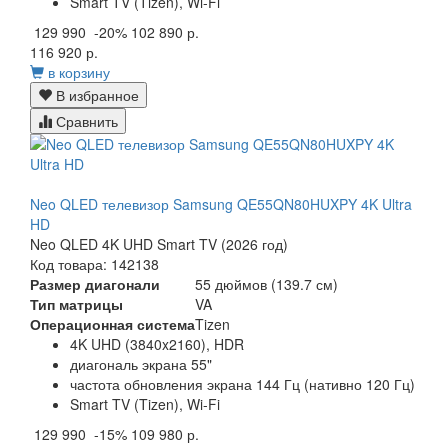
Smart TV (Tizen), Wi-Fi
129 990
-20%
102 890 р.
116 920 р.
в корзину
В избранное
Сравнить
Neo QLED телевизор Samsung QE55QN80HUXPY 4K Ultra
HD
Neo QLED 4K UHD Smart TV (2026 год)
Код товара: 142138
Размер диагонали
55 дюймов (139.7 см)
Тип матрицы
VA
Операционная система
Tizen
4K UHD (3840x2160), HDR
диагональ экрана 55"
частота обновления экрана 144 Гц (нативно 120 Гц)
Smart TV (Tizen), Wi-Fi
129 990
-15%
109 980 р.