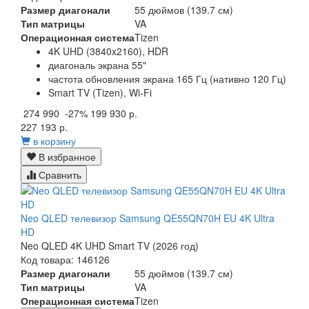
Размер диагонали
55 дюймов (139.7 см)
Тип матрицы
VA
Операционная система
Tizen
4K UHD (3840x2160), HDR
диагональ экрана 55"
частота обновления экрана 165 Гц (нативно 120 Гц)
Smart TV (Tizen), Wi-Fi
274 990
-27%
199 930 р.
227 193 р.
в корзину
В избранное
Сравнить
Neo QLED телевизор Samsung QE55QN70H EU 4K Ultra
HD
Neo QLED 4K UHD Smart TV (2026 год)
Код товара: 146126
Размер диагонали
55 дюймов (139.7 см)
Тип матрицы
VA
Операционная система
Tizen