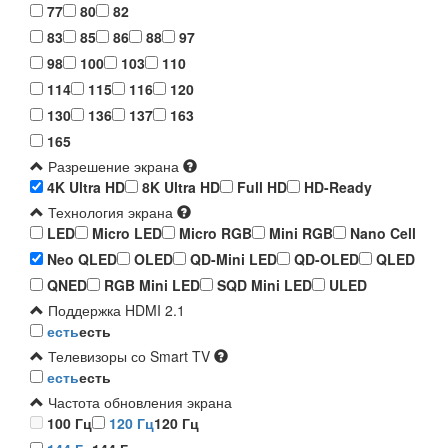
77
80
82
83
85
86
88
97
98
100
103
110
114
115
116
120
130
136
137
163
165
Разрешение экрана
4K Ultra HD
8K Ultra HD
Full HD
HD-Ready
Технология экрана
LED
Micro LED
Micro RGB
Mini RGB
Nano Cell
Neo QLED
OLED
QD-Mini LED
QD-OLED
QLED
QNED
RGB Mini LED
SQD Mini LED
ULED
Поддержка HDMI 2.1
есть
есть
Телевизоры со Smart TV
есть
есть
Частота обновления экрана
100 Гц
120 Гц
120 Гц