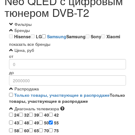
Neo QLED с цифровым
тюнером DVB-T2
Фильтры
Бренды
Hisense
LG
Samsung
Samsung
Sony
Xiaomi
показать все бренды
Цена, руб
от
до
Распродажа
Только товары, участвующие в распродаже
Только
товары, участвующие в распродаже
Диагональ телевизора
24
32
39
40
42
43
48
49
50
55
58
60
65
70
75