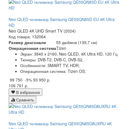
Neo QLED телевизор Samsung QE55QN85D EU 4K Ultra
HD
Neo QLED 4K UHD Smart TV (2024)
Код товара: 132064
Размер диагонали
55 дюймов (139,7 см)
Операционная система
Tizen
Экран:
3840 x 2160, Neo QLED, 4K Ultra HD, 120 Гц
Тюнеры:
DVB-T2, DVB-C, DVB-S2,
Особенности:
SMART TV; HDR;
Операционная система:
Tizen OS;
99 750
-5%
93 950 р.
106 761 р.
В избранное
Сравнить
Neo QLED телевизор Samsung QE55QN85DAUXRU 4K