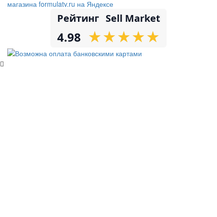
Рейтинг
Sell Market
★
★
★
★
★
★
★
★
★
★
4.98