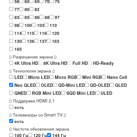
58
60
65
70
75
77
80
82
83
85
86
88
97
98
100
103
110
114
115
116
120
130
136
137
163
165
Разрешение экрана
4K Ultra HD
8K Ultra HD
Full HD
HD-Ready
Технология экрана
LED
Micro LED
Micro RGB
Mini RGB
Nano Cell
Neo QLED
OLED
QD-Mini LED
QD-OLED
QLED
QNED
RGB Mini LED
SQD Mini LED
ULED
Поддержка HDMI 2.1
есть
Телевизоры со Smart TV
есть
Частота обновления экрана
100 Гц
120 Гц
144 Гц