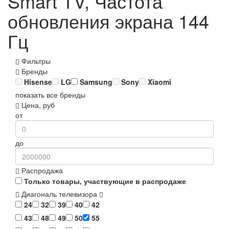
Smart TV, Частота
обновления экрана 144
Гц
Фильтры
Бренды
Hisense
LG
Samsung
Sony
Xiaomi
показать все бренды
Цена, руб
от
до
Распродажа
Только товары, участвующие в распродаже
Диагональ телевизора
24
32
39
40
42
43
48
49
50
55