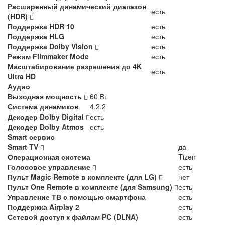
Расширенный динамический диапазон
есть
(HDR)
Поддержка HDR 10
есть
Поддержка HLG
есть
Поддержка Dolby Vision
есть
Режим Filmmaker Mode
есть
Масштабирование разрешения до 4K
есть
Ultra HD
Аудио
Выходная мощность
60 Вт
Система динамиков
4.2.2
Декодер Dolby Digital
есть
Декодер Dolby Atmos
есть
Smart сервис
Smart TV
да
Операционная система
Tizen
Голосовое управление
есть
Пульт Magic Remote в комплекте (для LG)
нет
Пульт One Remote в комплекте (для Samsung)
есть
Управление ТВ с помощью смартфона
есть
Поддержка Airplay 2
есть
Сетевой доступ к файлам PC (DLNA)
есть