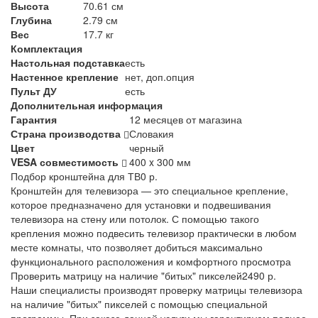
Высота
70.61 см
Глубина
2.79 см
Вес
17.7 кг
Комплектация
Настольная подставка
есть
Настенное крепление
нет, доп.опция
Пульт ДУ
есть
Дополнительная информация
Гарантия
12 месяцев от магазина
Страна производства
Словакия
Цвет
черный
VESA совместимость
400 x 300 мм
Подбор кронштейна для ТВ
0 р.
Кронштейн для телевизора — это специальное крепление,
которое предназначено для установки и подвешивания
телевизора на стену или потолок. С помощью такого
крепления можно подвесить телевизор практически в любом
месте комнаты, что позволяет добиться максимально
функционального расположения и комфортного просмотра
Проверить матрицу на наличие "битых" пикселей
2490 р.
Наши специалисты производят проверку матрицы телевизора
на наличие "битых" пикселей с помощью специальной
программы. При заказе данной услуги мы гарантируем полное