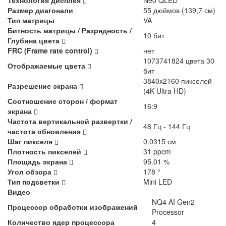
Размер диагонали
55 дюймов (139,7 см)
Тип матрицы
VA
Битность матрицы / Разрядность /
10 бит
Глубина цвета
FRC (Frame rate control)
нет
1073741824 цвета 30
Отображаемые цвета
бит
3840x2160 пикселей
Разрешение экрана
(4K Ultra HD)
Соотношение сторон / формат
16:9
экрана
Частота вертикальной развертки /
48 Гц - 144 Гц
частота обновления
Шаг пикселя
0.0315 см
Плотность пикселей
31 ppcm
Площадь экрана
95.01 %
Угол обзора
178 °
Тип подсветки
Mini LED
Видео
NQ4 AI Gen2
Процессор обработки изображений
Processor
Количество ядер процессора
4