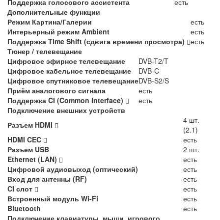
Поддержка голосового ассистента
есть
Дополнительные функции
Режим Картина/Галерии
есть
Интерьерный режим Ambient
есть
Поддержка Time Shift (сдвига времени просмотра)
есть
Тюнер / телевещание
Цифровое эфирное телевещание
DVB-T2/T
Цифровое кабельное телевещание
DVB-C
Цифровое спутниковое телевещание
DVB-S2/S
Приём аналогового сигнала
есть
Поддержка CI (Common Interface)
есть
Подключение внешних устройств
4 шт.
Разъем HDMI
(2.1)
HDMI CEC
есть
Разъем USB
2 шт.
Ethernet (LAN)
есть
Цифровой аудиовыход (оптический)
есть
Вход для антенны (RF)
есть
CI слот
есть
Встроенный модуль Wi-Fi
есть
Bluetooth
есть
Подключение клавиатуры, мыши, игрового