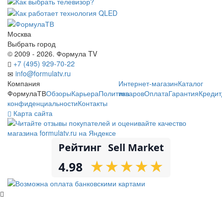
Москва
Выбрать город
© 2009 - 2026. Формула TV
+7 (495) 929-70-22
info@formulatv.ru
Компания
Интернет-магазин
Каталог
ФормулаТВ
Обзоры
Карьера
Политика
товаров
Оплата
Гарантия
Кредит
конфиденциальности
Контакты
Карта сайта
Рейтинг
Sell Market
★
★
★
★
★
★
★
★
★
★
4.98