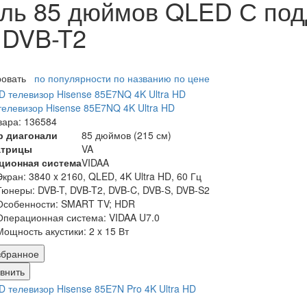
ль 85 дюймов QLED С под
 DVB-T2
ровать
по популярности
по названию
по цене
елевизор Hisense 85E7NQ 4K Ultra HD
вара: 136584
р диагонали
85 дюймов (215 см)
атрицы
VA
ционная система
VIDAA
Экран:
3840 x 2160, QLED, 4K Ultra HD, 60 Гц
Тюнеры:
DVB-T, DVB-T2, DVB-C, DVB-S, DVB-S2
Особенности:
SMART TV; HDR
Операционная система:
VIDAA U7.0
Мощность акустики:
2 x 15 Вт
збранное
внить