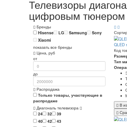
Телевизоры диагона
цифровым тюнером
Бренды
Сорти
Hisense
LG
Samsung
Sony
Xiaomi
QLED т
показать все бренды
Код то
Цена, руб
Разме
от
Тип м
Опера
до
Распродажа
Только товары, участвующие в
распродаже
В и
Диагональ телевизора
Сра
24
32
39
40
42
43