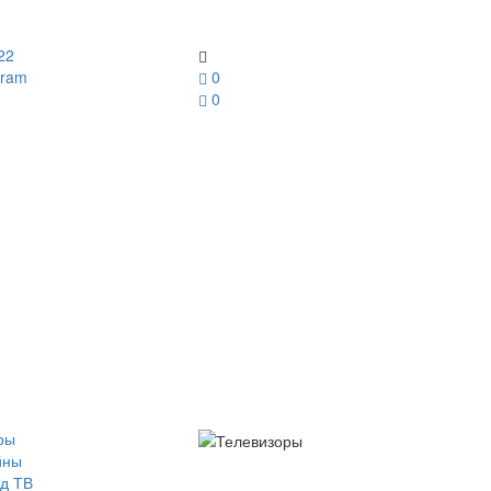
22
gram
0
0
ры
йны
д ТВ