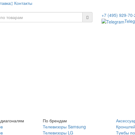
тавка
Контакты
+7 (495) 929-70-
Tele
 диагоналям
По брендам
Аксессуа
ов
Телевизоры Samsung
Кронште
ов
Телевизоры LG
Тумбы по