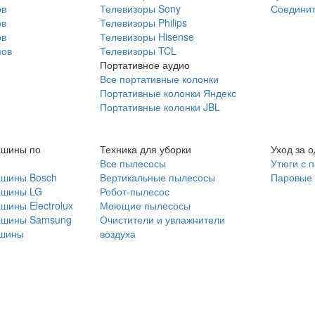
ов
Телевизоры Sony
Соединит
ов
Телевизоры Philips
ов
Телевизоры Hisense
мов
Телевизоры TCL
Портативное аудио
Все портативные колонки
Портативные колонки Яндекс
Портативные колонки JBL
ашины по
Техника для уборки
Уход за 
Все пылесосы
Утюги с 
ашины Bosch
Вертикальные пылесосы
Паровые
ашины LG
Робот-пылесос
шины Electrolux
Моющие пылесосы
ашины Samsung
Очистители и увлажнители
шины
воздуха