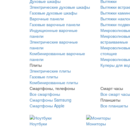
Духовые шкафы
Вытяжки
Электрические духовые шкафы
Вытяжки встра
Газовые духовые шкафы
Вытяжки ками
Варочные панели
Вытяжки накло
Газовые варочные панели
Вытяжки подве
Индукционные варочные
Микроволновые
панели
Микроволновые
Электрические варочные
встраиваемые
панели
Микроволновые
Комбинированные варочные
стоящие
панели
Микроволновые
Плиты
Кулеры для во
Электрические плиты
Газовые плиты
Комбинированные плиты
Смартфоны, телефоны
Смарт часы
Все смартфоны
Все смарт час
Смартфоны Samsung
Планшеты
Смартфоны Apple
Все планшеты
Ноутбуки
Мониторы