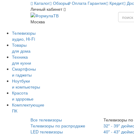
Каталог
Обзоры
Оплата
Гарантия
Кредит
Дос
Личный кабинет
Москва
Телевизоры
аудио, Hi-Fi
Товары
для дома
Техника
для кухни
Смартфоны
и гаджеты
Ноутбуки
и компьютеры
Красота
и здоровье
Комплектующие
ПК
Все телевизоры
Телевизоры по
Телевизоры по распродаже
32" - 39" дюйм
LED телевизоры
40" - 43" дюйм