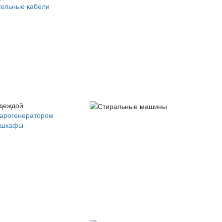
ельные кабели
одеждой
парогенератором
 шкафы