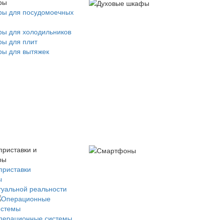
ры
ры для посудомоечных
ры для холодильников
ры для плит
ры для вытяжек
приставки и
ры
приставки
ы
туальной реальности
перационные системы