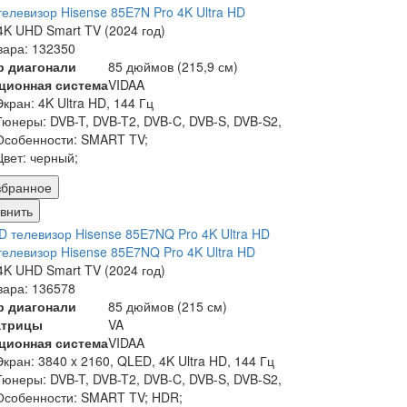
елевизор Hisense 85E7N Pro 4K Ultra HD
K UHD Smart TV (2024 год)
вара: 132350
р диагонали
85 дюймов (215,9 см)
ционная система
VIDAA
Экран:
4K Ultra HD, 144 Гц
Тюнеры:
DVB-T, DVB-T2, DVB-C, DVB-S, DVB-S2,
Особенности:
SMART TV;
Цвет:
черный;
збранное
внить
елевизор Hisense 85E7NQ Pro 4K Ultra HD
K UHD Smart TV (2024 год)
вара: 136578
р диагонали
85 дюймов (215 см)
атрицы
VA
ционная система
VIDAA
Экран:
3840 x 2160, QLED, 4K Ultra HD, 144 Гц
Тюнеры:
DVB-T, DVB-T2, DVB-C, DVB-S, DVB-S2,
Особенности:
SMART TV; HDR;