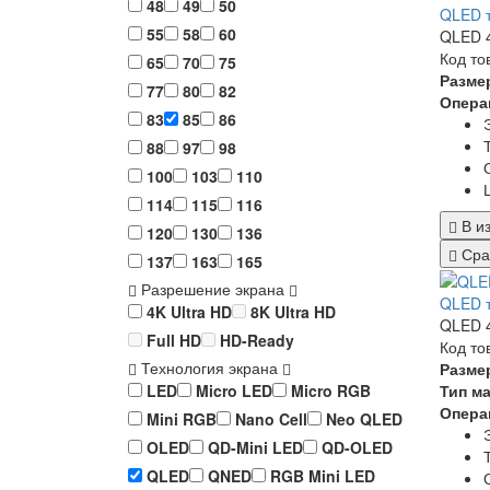
48
49
50
QLED т
55
58
60
QLED 4
Код то
65
70
75
Разме
77
80
82
Опера
83
85
86
88
97
98
100
103
110
114
115
116
В и
120
130
136
Сра
137
163
165
Разрешение экрана
QLED т
4K Ultra HD
8K Ultra HD
QLED 4
Full HD
HD-Ready
Код то
Технология экрана
Разме
Тип м
LED
Micro LED
Micro RGB
Опера
Mini RGB
Nano Cell
Neo QLED
OLED
QD-Mini LED
QD-OLED
QLED
QNED
RGB Mini LED