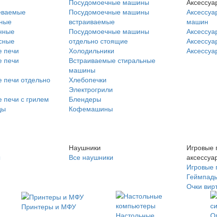
Посудомоечные машины
Аксессуа
еваемые
Посудомоечные машины
Аксессуа
нные
встраиваемые
машин
нные
Посудомоечные машины
Аксессуа
сные
отдельно стоящие
Аксессуа
 печи
Холодильники
Аксессуа
 печи
Встраиваемые стиральные
машины
 печи отдельно
Хлебопечки
Электрогрили
 печи с грилем
Блендеры
ды
Кофемашины
Наушники
Игровые 
ы
Все наушники
аксессуа
Игровые 
Геймпад
Очки вир
Принтеры и МФУ
Настольные
О