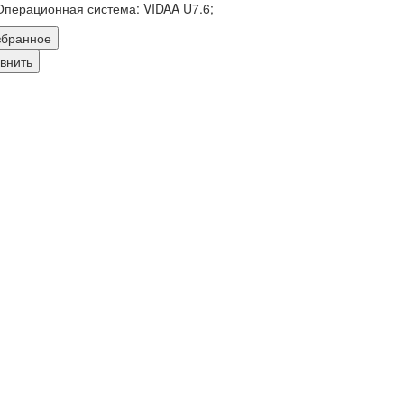
Операционная система:
VIDAA U7.6;
збранное
внить