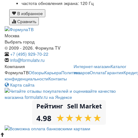
частота обновления экрана: 120 Гц
В избранное
Сравнить
Москва
Выбрать город
© 2009 - 2026. Формула TV
+7 (495) 929-70-22
info@formulatv.ru
Компания
Интернет-магазин
Каталог
ФормулаТВ
Обзоры
Карьера
Политика
товаров
Оплата
Гарантия
Кредит
конфиденциальности
Контакты
Карта сайта
Рейтинг
Sell Market
★
★
★
★
★
★
★
★
★
★
4.98