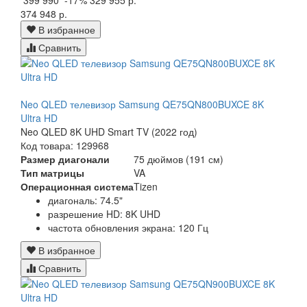
399 990
-17%
329 955 р.
374 948 р.
В избранное
Сравнить
Neo QLED телевизор Samsung QE75QN800BUXCE 8K
Ultra HD
Neo QLED 8K UHD Smart TV (2022 год)
Код товара: 129968
Размер диагонали
75 дюймов (191 см)
Тип матрицы
VA
Операционная система
Tizen
диагональ: 74.5"
разрешение HD: 8K UHD
частота обновления экрана: 120 Гц
В избранное
Сравнить