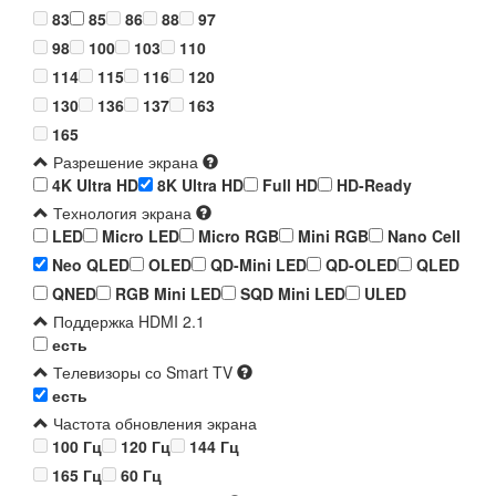
83
85
86
88
97
98
100
103
110
114
115
116
120
130
136
137
163
165
Разрешение экрана
4K Ultra HD
8K Ultra HD
Full HD
HD-Ready
Технология экрана
LED
Micro LED
Micro RGB
Mini RGB
Nano Cell
Neo QLED
OLED
QD-Mini LED
QD-OLED
QLED
QNED
RGB Mini LED
SQD Mini LED
ULED
Поддержка HDMI 2.1
есть
Телевизоры со Smart TV
есть
Частота обновления экрана
100 Гц
120 Гц
144 Гц
165 Гц
60 Гц