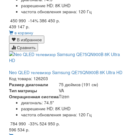
разрешение HD: 8K UHD
частота обновления экрана: 120 Гц
450 990
-14%
386 450 р.
439 147 р.
в корзину
В избранное
Сравнить
Neo QLED телевизор Samsung QE75QN900B 8K Ultra HD
Код товара: 126203
Размер диагонали
75 дюймов (191 см)
Тип матрицы
VA
Операционная система
Tizen
диагональ: 74.5"
разрешение HD: 8K UHD
частота обновления экрана: 120 Гц
784 990
-33%
524 950 р.
596 534 р.