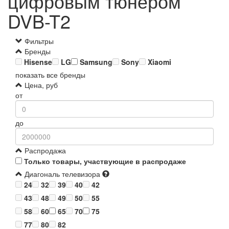
цифровым тюнером
DVB-T2
Фильтры
Бренды
Hisense
LG
Samsung
Sony
Xiaomi
показать все бренды
Цена, руб
от
до
Распродажа
Только товары, участвующие в распродаже
Диагональ телевизора
24
32
39
40
42
43
48
49
50
55
58
60
65
70
75
77
80
82