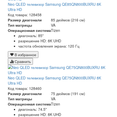
Neo QLED телевизор Samsung QE85QN800BUXRU 8K
Ultra HD
Код товара: 128458
Размер диагонали
85 дюймов (216 см)
Тип матрицы
VA
Операционная система
Tizen
диагональ: 85"
разрешение HD: 8K UHD
частота обновления экрана: 120 Гц
В избранное
Сравнить
Neo QLED телевизор Samsung QE75QN800BUXRU 8K
Ultra HD
Код товара: 128460
Размер диагонали
75 дюймов (191 см)
Тип матрицы
VA
Операционная система
Tizen
диагональ: 74.5"
разрешение HD: 8K UHD