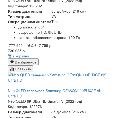
Neo QLED 8K Ultra HD Smart TV (2022 год)
Код товара: 126202
Размер диагонали
85 дюймов (216 см)
Тип матрицы
VA
Операционная система
Tizen
диагональ: 85"
разрешение HD: 8K UHD
частота обновления экрана: 120 Гц
777 950
-16%
647 755 р.
736 085 р.
в корзину
В избранное
Сравнить
Neo QLED телевизор Samsung QE85QN900BUXCE 8K
Ultra HD
Neo QLED 8K Ultra HD Smart TV (2022 год)
Код товара: 129976
Размер диагонали
85 дюймов (216 см)
Тип матрицы
VA