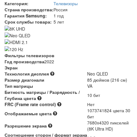
Категория:
Телевизоры
Страна производства:
Россия
Гарантия Samsung:
1 год
Срок службы товара:
5 лет
Фильтры телевизоров
Год производства
2022
Экран
Технология дисплея
Neo QLED
Размер диагонали
85 дюймов (216 см)
Тип матрицы
VA
Битность матрицы / Разрядность /
10 бит
Глубина цвета
FRC (Frame rate control)
Нет
1073741824 цвета 30
Отображаемые цвета
бит
7680x4320 пикселей
Разрешение экрана
(8K Ultra HD)
Соотношение сторон / формат экрана