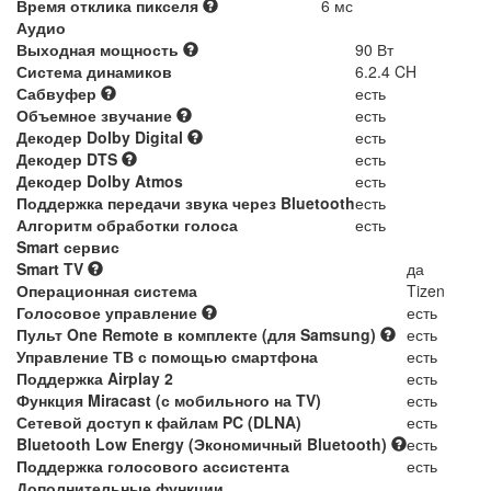
Время отклика пикселя
6 мс
Аудио
Выходная мощность
90 Вт
Система динамиков
6.2.4 CH
Сабвуфер
есть
Объемное звучание
есть
Декодер Dolby Digital
есть
Декодер DTS
есть
Декодер Dolby Atmos
есть
Поддержка передачи звука через Bluetooth
есть
Алгоритм обработки голоса
есть
Smart сервис
Smart TV
да
Операционная система
Tizen
Голосовое управление
есть
Пульт One Remote в комплекте (для Samsung)
есть
Управление ТВ с помощью смартфона
есть
Поддержка Airplay 2
есть
Функция Miracast (с мобильного на TV)
есть
Сетевой доступ к файлам PC (DLNA)
есть
Bluetooth Low Energy (Экономичный Bluetooth)
есть
Поддержка голосового ассистента
есть
Дополнительные функции