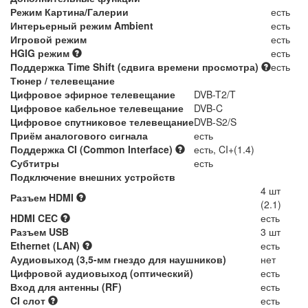
Режим Картина/Галерии
есть
Интерьерный режим Ambient
есть
Игровой режим
есть
HGIG режим
есть
Поддержка Time Shift (сдвига времени просмотра)
есть
Тюнер / телевещание
Цифровое эфирное телевещание
DVB-T2/T
Цифровое кабельное телевещание
DVB-C
Цифровое спутниковое телевещание
DVB-S2/S
Приём аналогового сигнала
есть
Поддержка CI (Common Interface)
есть, CI+(1.4)
Субтитры
есть
Подключение внешних устройств
4 шт
Разъем HDMI
(2.1)
HDMI CEC
есть
Разъем USB
3 шт
Ethernet (LAN)
есть
Аудиовыход (3,5-мм гнездо для наушников)
нет
Цифровой аудиовыход (оптический)
есть
Вход для антенны (RF)
есть
CI слот
есть