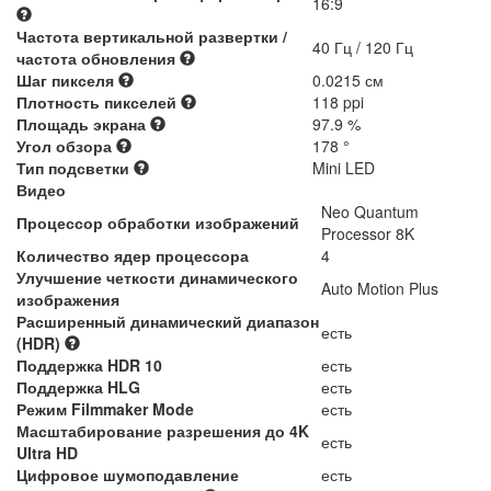
16:9
Частота вертикальной развертки /
40 Гц / 120 Гц
частота обновления
Шаг пикселя
0.0215 см
Плотность пикселей
118 ppi
Площадь экрана
97.9 %
Угол обзора
178 °
Тип подсветки
Mini LED
Видео
Neo Quantum
Процессор обработки изображений
Processor 8K
Количество ядер процессора
4
Улучшение четкости динамического
Auto Motion Plus
изображения
Расширенный динамический диапазон
есть
(HDR)
Поддержка HDR 10
есть
Поддержка HLG
есть
Режим Filmmaker Mode
есть
Масштабирование разрешения до 4K
есть
Ultra HD
Цифровое шумоподавление
есть