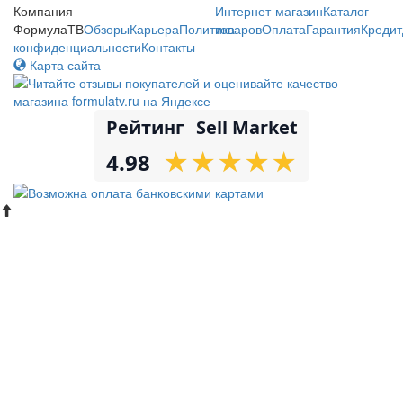
Компания
Интернет-магазин
Каталог
ФормулаТВ
Обзоры
Карьера
Политика
товаров
Оплата
Гарантия
Кредит
конфиденциальности
Контакты
Карта сайта
Рейтинг
Sell Market
★
★
★
★
★
★
★
★
★
★
4.98