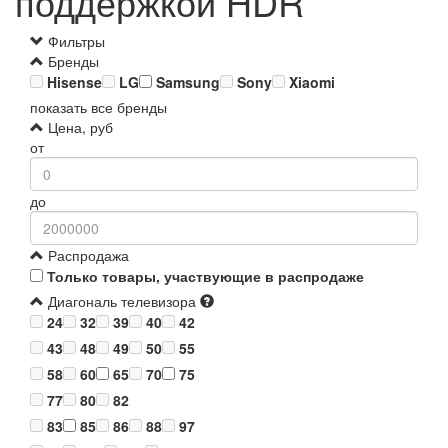
поддержкой HDR
Фильтры
Бренды
Hisense
LG
Samsung
Sony
Xiaomi
показать все бренды
Цена, руб
от
до
Распродажа
Только товары, участвующие в распродаже
Диагональ телевизора
24
32
39
40
42
43
48
49
50
55
58
60
65
70
75
77
80
82
83
85
86
88
97