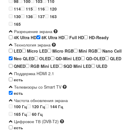
98
100
103
110
114
115
116
120
130
136
137
163
165
Разрешение экрана
4K Ultra HD
8K Ultra HD
Full HD
HD-Ready
Технология экрана
LED
Micro LED
Micro RGB
Mini RGB
Nano Cell
Neo QLED
OLED
QD-Mini LED
QD-OLED
QLED
QNED
RGB Mini LED
SQD Mini LED
ULED
Поддержка HDMI 2.1
есть
Телевизоры со Smart TV
есть
Частота обновления экрана
100 Гц
120 Гц
144 Гц
165 Гц
60 Гц
Цифровое ТВ (DVB-T2)
есть