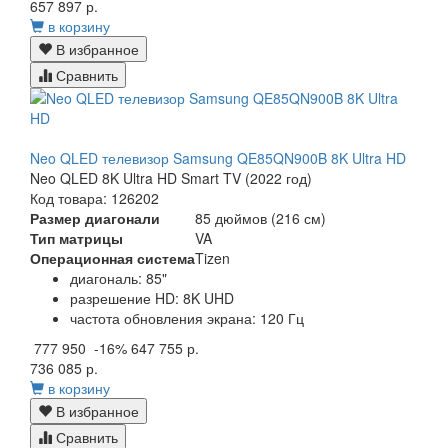
657 897 р.
в корзину
В избранное
Сравнить
Neo QLED телевизор Samsung QE85QN900B 8K Ultra HD
Neo QLED 8K Ultra HD Smart TV (2022 год)
Код товара: 126202
Размер диагонали
85 дюймов (216 см)
Тип матрицы
VA
Операционная система
Tizen
диагональ: 85"
разрешение HD: 8K UHD
частота обновления экрана: 120 Гц
777 950
-16%
647 755 р.
736 085 р.
в корзину
В избранное
Сравнить