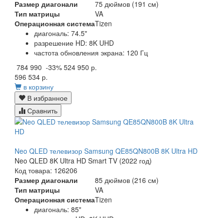
Размер диагонали
75 дюймов (191 см)
Тип матрицы
VA
Операционная система
Tizen
диагональ: 74.5"
разрешение HD: 8K UHD
частота обновления экрана: 120 Гц
784 990
-33%
524 950 р.
596 534 р.
в корзину
В избранное
Сравнить
Neo QLED телевизор Samsung QE85QN800B 8K Ultra HD
Neo QLED 8K Ultra HD Smart TV (2022 год)
Код товара: 126206
Размер диагонали
85 дюймов (216 см)
Тип матрицы
VA
Операционная система
Tizen
диагональ: 85"