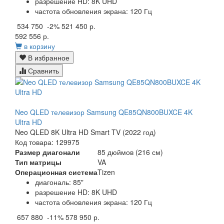
разрешение HD: 8K UHD
частота обновления экрана: 120 Гц
534 750
-2%
521 450 р.
592 556 р.
в корзину
В избранное
Сравнить
Neo QLED телевизор Samsung QE85QN800BUXCE 4K
Ultra HD
Neo QLED 8K Ultra HD Smart TV (2022 год)
Код товара: 129975
Размер диагонали
85 дюймов (216 см)
Тип матрицы
VA
Операционная система
Tizen
диагональ: 85"
разрешение HD: 8K UHD
частота обновления экрана: 120 Гц
657 880
-11%
578 950 р.