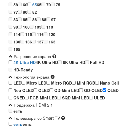
58
60
65
65
70
75
77
80
82
83
85
86
88
97
98
100
103
110
114
115
116
120
130
136
137
163
165
Разрешение экрана
4K Ultra HD
4K Ultra HD
8K Ultra HD
Full HD
HD-Ready
Технология экрана
LED
Micro LED
Micro RGB
Mini RGB
Nano Cell
Neo QLED
OLED
QD-Mini LED
QD-OLED
QLED
QNED
RGB Mini LED
SQD Mini LED
ULED
Поддержка HDMI 2.1
есть
Телевизоры со Smart TV
есть
есть