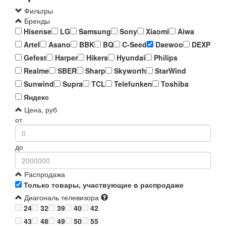
Фильтры
Бренды
Hisense
LG
Samsung
Sony
Xiaomi
Aiwa
Artel
Asano
BBK
BQ
C-Seed
Daewoo
DEXP
Gefest
Harper
Hikers
Hyundai
Philips
Realme
SBER
Sharp
Skyworth
StarWind
Sunwind
Supra
TCL
Telefunken
Toshiba
Яндекс
Цена, руб
от
до
Распродажа
Только товары, участвующие в распродаже
Диагональ телевизора
24
32
39
40
42
43
48
49
50
55