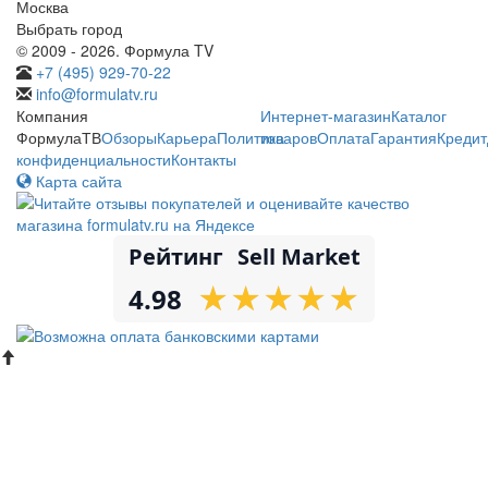
Москва
Выбрать город
© 2009 - 2026. Формула TV
+7 (495) 929-70-22
info@formulatv.ru
Компания
Интернет-магазин
Каталог
ФормулаТВ
Обзоры
Карьера
Политика
товаров
Оплата
Гарантия
Кредит
конфиденциальности
Контакты
Карта сайта
Рейтинг
Sell Market
★
★
★
★
★
★
★
★
★
★
4.98