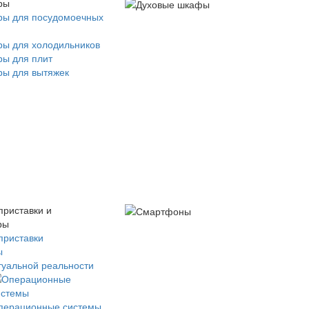
ры
ры для посудомоечных
ры для холодильников
ры для плит
ры для вытяжек
приставки и
ры
приставки
ы
туальной реальности
перационные системы