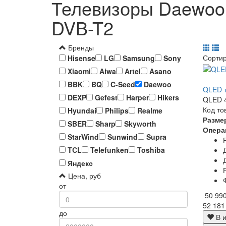
Телевизоры Daewoo
DVB-T2
Бренды
Сорти
Hisense
LG
Samsung
Sony
Xiaomi
Aiwa
Artel
Asano
BBK
BQ
C-Seed
Daewoo
QLED т
DEXP
Gefest
Harper
Hikers
QLED 4
Код то
Hyundai
Philips
Realme
Разме
SBER
Sharp
Skyworth
Опера
StarWind
Sunwind
Supra
TCL
Telefunken
Toshiba
Яндекс
Цена, руб
от
50 99
52 181
до
В и