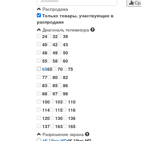
Ср
Распродажа
Только товары, участвующие в
распродаже
Диагональ телевизора
24
32
39
40
42
43
48
49
50
55
58
60
65
65
70
75
77
80
82
83
85
86
88
97
98
100
103
110
114
115
116
120
130
136
137
163
165
Разрешение экрана
4K Ultra HD
4K Ultra HD