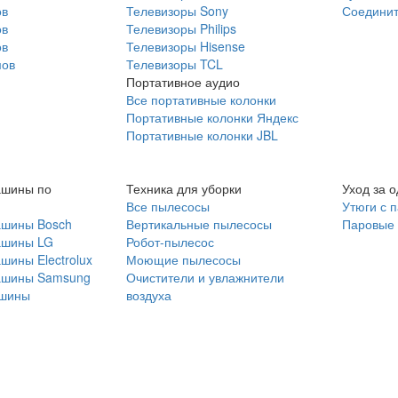
ов
Телевизоры Sony
Соединит
ов
Телевизоры Philips
ов
Телевизоры Hisense
мов
Телевизоры TCL
Портативное аудио
Все портативные колонки
Портативные колонки Яндекс
Портативные колонки JBL
ашины по
Техника для уборки
Уход за 
Все пылесосы
Утюги с 
ашины Bosch
Вертикальные пылесосы
Паровые
ашины LG
Робот-пылесос
шины Electrolux
Моющие пылесосы
ашины Samsung
Очистители и увлажнители
шины
воздуха