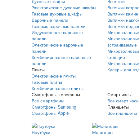
Духовые шкафы
Вытяжки
Электрические духовые шкафы
Вытяжки встра
Газовые духовые шкафы
Вытяжки ками
Варочные панели
Вытяжки накло
Газовые варочные панели
Вытяжки подве
Индукционные варочные
Микроволновые
панели
Микроволновые
Электрические варочные
встраиваемые
панели
Микроволновые
Комбинированные варочные
стоящие
панели
Микроволновые
Плиты
Кулеры для во
Электрические плиты
Газовые плиты
Комбинированные плиты
Смартфоны, телефоны
Смарт часы
Все смартфоны
Все смарт час
Смартфоны Samsung
Планшеты
Смартфоны Apple
Все планшеты
Ноутбуки
Мониторы