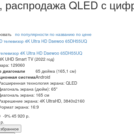
, распродажа QLED с циф
ровать
по популярности
по названию
по цене
елевизор 4K Ultra HD Daewoo 65DH55UQ
K UHD Smart TV (2022 год)
вара: 129060
р диагонали
65 дюйма (165,1 см)
ционная система
Android
Расширенная технология экрана: QLED
Диагональ экрана (дюйм): 65"
Диагональ экрана: 165 см
Разрешение экрана: 4K UltraHD, 3840x2160
Формат экрана: 16:9
0
-9%
45 920 р.
 р.
збранное