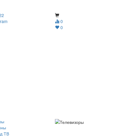
22
gram
0
0
ры
йны
д ТВ