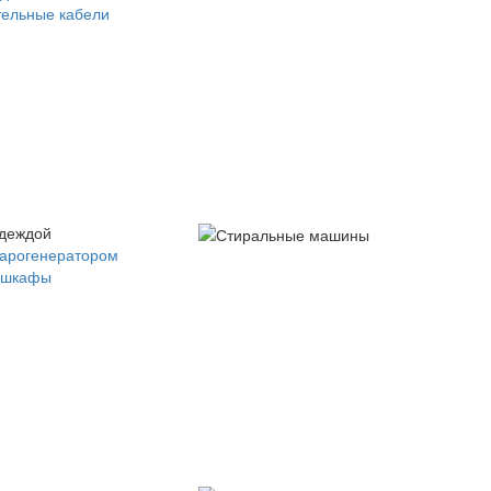
ельные кабели
одеждой
парогенератором
 шкафы