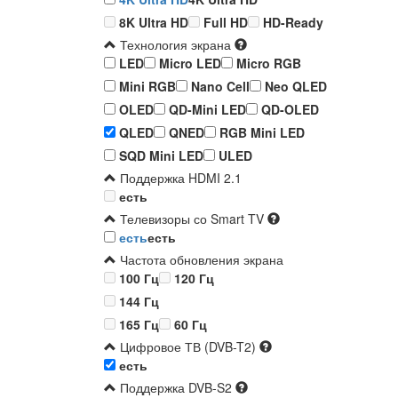
8K Ultra HD
Full HD
HD-Ready
Технология экрана
LED
Micro LED
Micro RGB
Mini RGB
Nano Cell
Neo QLED
OLED
QD-Mini LED
QD-OLED
QLED
QNED
RGB Mini LED
SQD Mini LED
ULED
Поддержка HDMI 2.1
есть
Телевизоры со Smart TV
есть
есть
Частота обновления экрана
100 Гц
120 Гц
144 Гц
165 Гц
60 Гц
Цифровое ТВ (DVB-T2)
есть
Поддержка DVB-S2