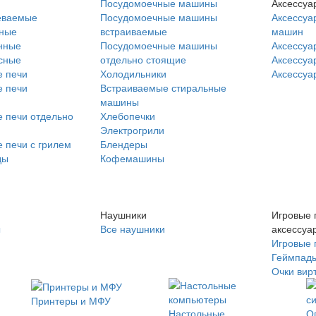
Посудомоечные машины
Аксессуа
еваемые
Посудомоечные машины
Аксессуа
нные
встраиваемые
машин
нные
Посудомоечные машины
Аксессуа
сные
отдельно стоящие
Аксессуа
 печи
Холодильники
Аксессуа
 печи
Встраиваемые стиральные
машины
 печи отдельно
Хлебопечки
Электрогрили
 печи с грилем
Блендеры
ды
Кофемашины
Наушники
Игровые 
ы
Все наушники
аксессуа
Игровые 
Геймпад
Очки вир
Принтеры и МФУ
Настольные
О