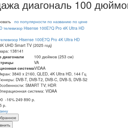
ажа диагональ 100 дюймо
ровать
по популярности
по названию
по цене
елевизор Hisense 100E7Q Pro 4K Ultra HD
K UHD Smart TV (2025 год)
вара: 138141
р диагонали
100 дюймов (253 см)
атрицы
VA
ционная система
VIDAA
Экран:
3840 x 2160, QLED, 4K Ultra HD, 144 Гц
Тюнеры:
DVB-T, DVB-T2, DVB-C, DVB-S, DVB-S2
Особенности:
SMART TV; HDR
Операционная система:
VIDAA
90
-16%
249 890 р.
5 р.
рзину
збранное
внить