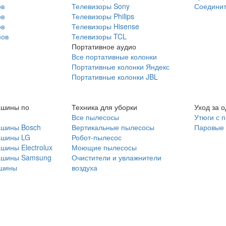
ов
Телевизоры Sony
Соединит
ов
Телевизоры Philips
ов
Телевизоры Hisense
мов
Телевизоры TCL
Портативное аудио
Все портативные колонки
Портативные колонки Яндекс
Портативные колонки JBL
ашины по
Техника для уборки
Уход за 
Все пылесосы
Утюги с 
ашины Bosch
Вертикальные пылесосы
Паровые
ашины LG
Робот-пылесос
шины Electrolux
Моющие пылесосы
ашины Samsung
Очистители и увлажнители
шины
воздуха