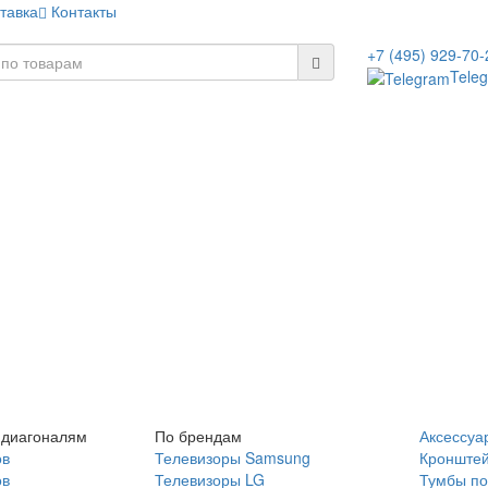
тавка
Контакты
+7 (495) 929-70-
Tele
 диагоналям
По брендам
Аксессуа
ов
Телевизоры Samsung
Кронште
ов
Телевизоры LG
Тумбы по