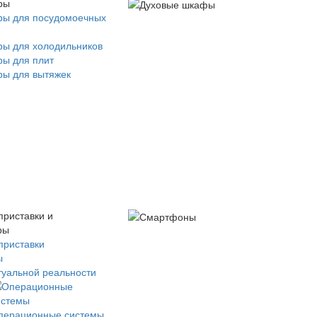
ры
ры для посудомоечных
ры для холодильников
ры для плит
ры для вытяжек
приставки и
ры
приставки
ы
туальной реальности
перационные системы