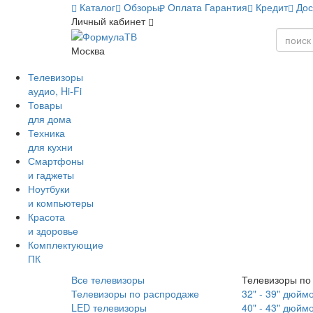
Каталог
Обзоры
Оплата
Гарантия
Кредит
Дос
Личный кабинет
Москва
Телевизоры
аудио, Hi-Fi
Товары
для дома
Техника
для кухни
Смартфоны
и гаджеты
Ноутбуки
и компьютеры
Красота
и здоровье
Комплектующие
ПК
Все телевизоры
Телевизоры по
Телевизоры по распродаже
32" - 39" дюйм
LED телевизоры
40" - 43" дюйм