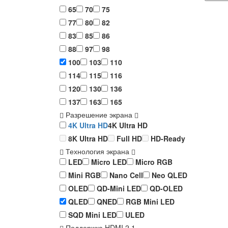
65
70
75
77
80
82
83
85
86
88
97
98
100
103
110
114
115
116
120
130
136
137
163
165
Разрешение экрана
4K Ultra HD
4K Ultra HD
8K Ultra HD
Full HD
HD-Ready
Технология экрана
LED
Micro LED
Micro RGB
Mini RGB
Nano Cell
Neo QLED
OLED
QD-Mini LED
QD-OLED
QLED
QNED
RGB Mini LED
SQD Mini LED
ULED
Поддержка HDMI 2.1