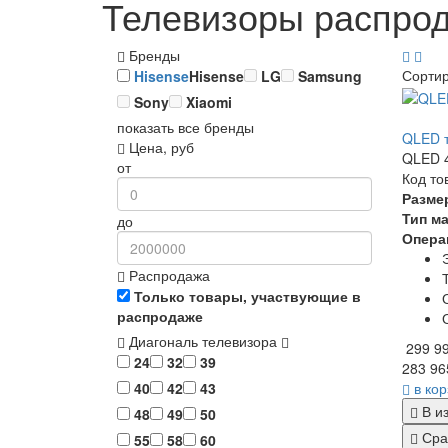
Телевизоры распрод
Бренды
Сорти
Hisense
Hisense
LG
Samsung
Sony
Xiaomi
показать все бренды
QLED т
Цена, руб
QLED 4
от
Код то
Разме
Тип м
до
Опера
Распродажа
Только товары, участвующие в
распродаже
Диагональ телевизора
299 9
24
32
39
283 96
в ко
40
42
43
В и
48
49
50
Сра
55
58
60