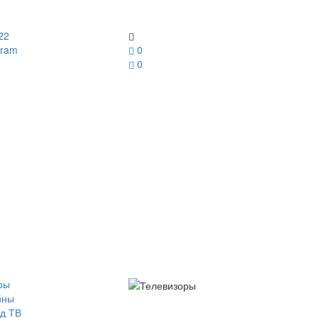
22
gram
0
0
ры
йны
д ТВ