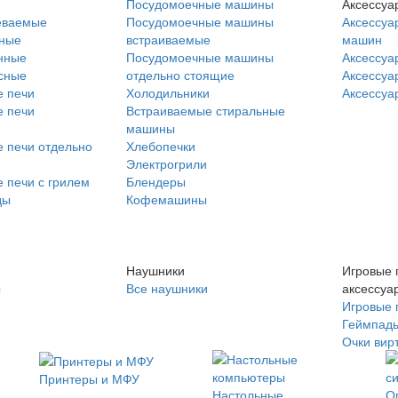
Посудомоечные машины
Аксессуа
еваемые
Посудомоечные машины
Аксессуа
нные
встраиваемые
машин
нные
Посудомоечные машины
Аксессуа
сные
отдельно стоящие
Аксессуа
 печи
Холодильники
Аксессуа
 печи
Встраиваемые стиральные
машины
 печи отдельно
Хлебопечки
Электрогрили
 печи с грилем
Блендеры
ды
Кофемашины
Наушники
Игровые 
ы
Все наушники
аксессуа
Игровые 
Геймпад
Очки вир
Принтеры и МФУ
Настольные
О