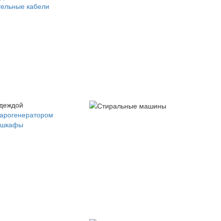
ельные кабели
одеждой
парогенератором
 шкафы