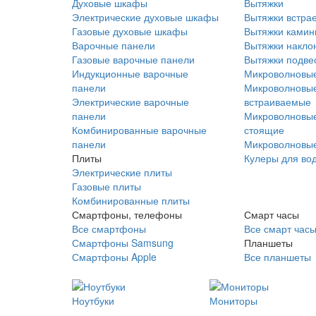
Духовые шкафы
Вытяжки
Электрические духовые шкафы
Вытяжки встра
Газовые духовые шкафы
Вытяжки ками
Варочные панели
Вытяжки накло
Газовые варочные панели
Вытяжки подве
Индукционные варочные
Микроволновые
панели
Микроволновые
Электрические варочные
встраиваемые
панели
Микроволновые
Комбинированные варочные
стоящие
панели
Микроволновые
Плиты
Кулеры для во
Электрические плиты
Газовые плиты
Комбинированные плиты
Смартфоны, телефоны
Смарт часы
Все смартфоны
Все смарт час
Смартфоны Samsung
Планшеты
Смартфоны Apple
Все планшеты
Ноутбуки
Мониторы