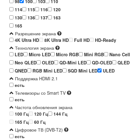
98
100
103
110
114
115
116
120
130
136
137
163
165
Разрешение экрана
4K Ultra HD
8K Ultra HD
Full HD
HD-Ready
Технология экрана
LED
Micro LED
Micro RGB
Mini RGB
Nano Cell
Neo QLED
OLED
QD-Mini LED
QD-OLED
QLED
QNED
RGB Mini LED
SQD Mini LED
ULED
Поддержка HDMI 2.1
есть
Телевизоры со Smart TV
есть
Частота обновления экрана
100 Гц
120 Гц
144 Гц
165 Гц
60 Гц
Цифровое ТВ (DVB-T2)
есть