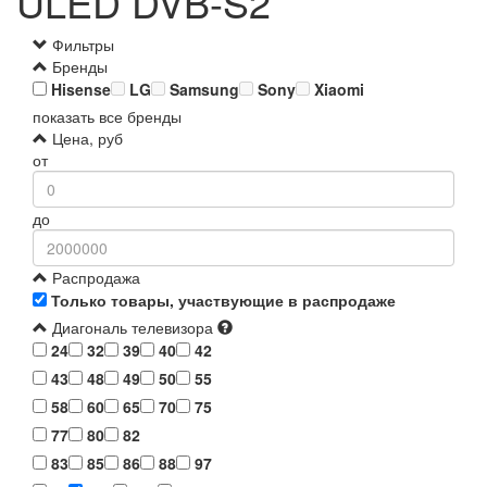
ULED DVB-S2
Фильтры
Бренды
Hisense
LG
Samsung
Sony
Xiaomi
показать все бренды
Цена, руб
от
до
Распродажа
Только товары, участвующие в распродаже
Диагональ телевизора
24
32
39
40
42
43
48
49
50
55
58
60
65
70
75
77
80
82
83
85
86
88
97