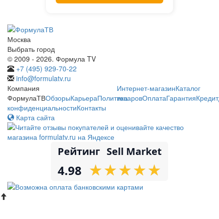
Москва
Выбрать город
© 2009 - 2026. Формула TV
+7 (495) 929-70-22
info@formulatv.ru
Компания
Интернет-магазин
Каталог
ФормулаТВ
Обзоры
Карьера
Политика
товаров
Оплата
Гарантия
Кредит
конфиденциальности
Контакты
Карта сайта
Рейтинг
Sell Market
★
★
★
★
★
★
★
★
★
★
4.98