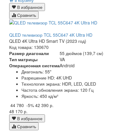
В избранное
Сравнить
QLED телевизор TCL 55C647 4K Ultra HD
QLED 4K Ultra HD Smart TV (2023 год)
Код товара: 130670
Размер диагонали
55 дюймов (139,7 см)
Тип матрицы
VA
Операционная система
Android
Диагональ:
55"
Разрешение HD:
4K UHD
Технология экрана:
HDR, LED, QLED
Частота обновления экрана:
120 Гц
Яркость:
450 кд/м²
44 780
-5%
42 390 р.
48 170 р.
В избранное
Сравнить