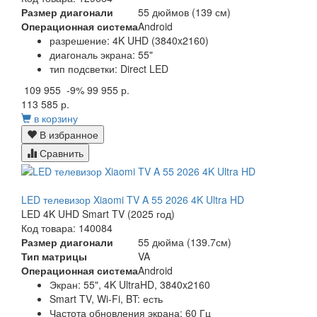
Размер диагонали
55 дюймов (139 см)
Операционная система
Android
разрешение: 4K UHD (3840x2160)
диагональ экрана: 55"
тип подсветки: Direct LED
109 955
-9%
99 955 р.
113 585 р.
в корзину
В избранное
Сравнить
LED телевизор Xiaomi TV A 55 2026 4K Ultra HD
LED 4K UHD Smart TV (2025 год)
Код товара: 140084
Размер диагонали
55 дюйма (139.7см)
Тип матрицы
VA
Операционная система
Android
Экран: 55", 4K UltraHD, 3840x2160
Smart TV, Wi-Fi, BT: есть
Частота обновления экрана: 60 Гц