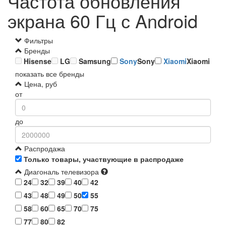
Частота обновления
экрана 60 Гц с Android
Фильтры
Бренды
Hisense
LG
Samsung
Sony
Sony
Xiaomi
Xiaomi
показать все бренды
Цена, руб
от
до
Распродажа
Только товары, участвующие в распродаже
Диагональ телевизора
24
32
39
40
42
43
48
49
50
55
58
60
65
70
75
77
80
82