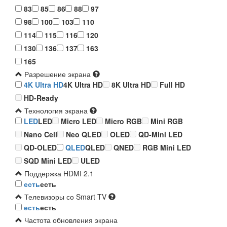
83
85
86
88
97
98
100
103
110
114
115
116
120
130
136
137
163
165
Разрешение экрана
4K Ultra HD
4K Ultra HD
8K Ultra HD
Full HD
HD-Ready
Технология экрана
LED
LED
Micro LED
Micro RGB
Mini RGB
Nano Cell
Neo QLED
OLED
QD-Mini LED
QD-OLED
QLED
QLED
QNED
RGB Mini LED
SQD Mini LED
ULED
Поддержка HDMI 2.1
есть
есть
Телевизоры со Smart TV
есть
есть
Частота обновления экрана