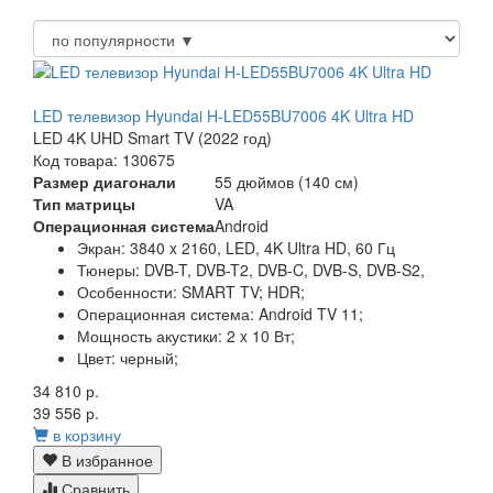
LED телевизор Hyundai H-LED55BU7006 4K Ultra HD
LED 4K UHD Smart TV (2022 год)
Код товара: 130675
Размер диагонали
55 дюймов (140 см)
Тип матрицы
VA
Операционная система
Android
Экран:
3840 x 2160, LED, 4K Ultra HD, 60 Гц
Тюнеры:
DVB-T, DVB-T2, DVB-C, DVB-S, DVB-S2,
Особенности:
SMART TV; HDR;
Операционная система:
Android TV 11;
Мощность акустики:
2 x 10 Вт;
Цвет:
черный;
34 810 р.
39 556 р.
в корзину
В избранное
Сравнить