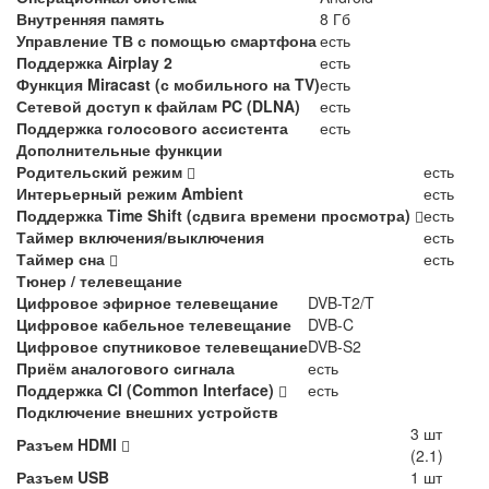
Внутренняя память
8 Гб
Управление ТВ с помощью смартфона
есть
Поддержка Airplay 2
есть
Функция Miracast (с мобильного на TV)
есть
Сетевой доступ к файлам PC (DLNA)
есть
Поддержка голосового ассистента
есть
Дополнительные функции
Родительский режим
есть
Интерьерный режим Ambient
есть
Поддержка Time Shift (сдвига времени просмотра)
есть
Таймер включения/выключения
есть
Таймер сна
есть
Тюнер / телевещание
Цифровое эфирное телевещание
DVB-T2/T
Цифровое кабельное телевещание
DVB-C
Цифровое спутниковое телевещание
DVB-S2
Приём аналогового сигнала
есть
Поддержка CI (Common Interface)
есть
Подключение внешних устройств
3 шт
Разъем HDMI
(2.1)
Разъем USB
1 шт