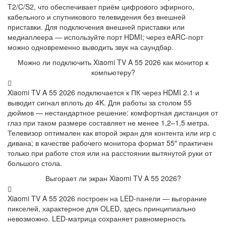
T2/C/S2, что обеспечивает приём цифрового эфирного,
кабельного и спутникового телевидения без внешней
приставки. Для подключения внешней приставки или
медиаплеера — используйте порт HDMI; через eARC-порт
можно одновременно выводить звук на саундбар.
Можно ли подключить Xiaomi TV A 55 2026 как монитор к
компьютеру?
Xiaomi TV A 55 2026 подключается к ПК через HDMI 2.1 и
выводит сигнал вплоть до 4K. Для работы за столом 55
дюймов — нестандартное решение: комфортная дистанция от
глаз при таком размере составляет не менее 1,2–1,5 метра.
Телевизор оптимален как второй экран для контента или игр с
дивана; в качестве рабочего монитора формат 55″ практичен
только при работе стоя или на расстоянии вытянутой руки от
большого стола.
Выгорает ли экран Xiaomi TV A 55 2026?
Xiaomi TV A 55 2026 построен на LED-панели — выгорание
пикселей, характерное для OLED, здесь принципиально
невозможно. LED-матрица сохраняет равномерность