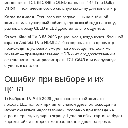
можно взять TCL 55C645 с QLED-панелью, 144 Гц и Dolby
Vision — технически более сильную машину для кино и игр.
Когда валиден.
Если главная задача — кино в тёмной
комнате или турнирный гейминг, где каждый кадр на счету,
разница между QLED и LED действительно ощутима.
Ответ.
Xiaomi TV A 55 2026 рационален, когда нужен большой
экран с Android TV и HDMI 2.1 без переплаты, а просмотр
происходит в условиях умеренного освещения. Если же
контент — преимущественно HDR-кино с художественным
освещением, стоит рассмотреть TCL C645 или следующую
ступень в каталоге.
Ошибки при выборе и их
цена
1)
Выбрать TV A 55 2026 для очень светлой комнаты —
яркость LED-панели при интенсивном дневном освещении
может оказаться недостаточной, особенно при взгляде не
строго перпендикулярно экрану. Цена ошибки: картинка будет
«промытой» и потеряет контрастность в дневное время.