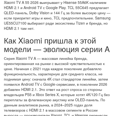
Xiaomi TV A 55 2026 выигрывает у Hisense 55A6K наличием
HDMI 2.1 и Android TV с Google Play. TCL 55C645 предлагает
QLED-панель, Dolby Vision и 144 Гц за более высокую цену —
если приоритет игры и кино, TCL предпочтительнее. Samsung
UE55CU7100 выбирают ради экосистемы Tizen и бренда, но
HDMI 2.1 там нет.
Как Xiaomi пришла к этой
модели — эволюция серии A
Серия Xiaomi TV A — массовая линейка бренда,
ориентированная на рынки с высокой чувствительностью к
цене. Начиная с 2021 года каждое поколение добавляло
функциональность, характерную для среднего класса, не
поднимая цену: сначала 4K стал стандартом линейки, затем
появился Android TV с Google-сервисами, в поколении 2026
добавлен HDMI 2.1. Это ответ на рост спроса со стороны
владельцев PS5 и Xbox Series X, которые хотят 4K/120 Гц без
переплаты за флагманскую акустику или OLED-панель. По
данным аналитиков рынка, в 2024–2025 годах доля
телевизоров с HDMI 2.1 в массовом сегменте в России
выросла — производители Xiaomi, TCL и Hisense перенесли