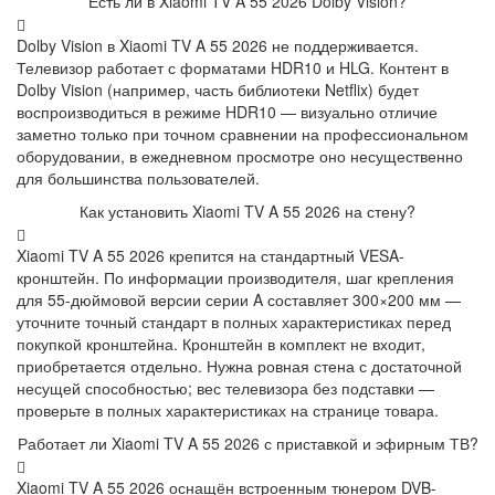
Есть ли в Xiaomi TV A 55 2026 Dolby Vision?
Dolby Vision в Xiaomi TV A 55 2026 не поддерживается.
Телевизор работает с форматами HDR10 и HLG. Контент в
Dolby Vision (например, часть библиотеки Netflix) будет
воспроизводиться в режиме HDR10 — визуально отличие
заметно только при точном сравнении на профессиональном
оборудовании, в ежедневном просмотре оно несущественно
для большинства пользователей.
Как установить Xiaomi TV A 55 2026 на стену?
Xiaomi TV A 55 2026 крепится на стандартный VESA-
кронштейн. По информации производителя, шаг крепления
для 55-дюймовой версии серии A составляет 300×200 мм —
уточните точный стандарт в полных характеристиках перед
покупкой кронштейна. Кронштейн в комплект не входит,
приобретается отдельно. Нужна ровная стена с достаточной
несущей способностью; вес телевизора без подставки —
проверьте в полных характеристиках на странице товара.
Работает ли Xiaomi TV A 55 2026 с приставкой и эфирным ТВ?
Xiaomi TV A 55 2026 оснащён встроенным тюнером DVB-