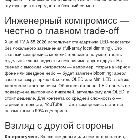
эту функцию из среднего в базовый сегмент.
Инженерный компромисс —
честно о главном trade-off
Xiaomi TV A 55 2026 использует стандартную LED-подсветку
без локального затемнения (full-array local dimming). Это
главный компромисс модели: телевизор не умеет гасить
отдельные зоны подсветки независимо друг от друга. На
сценах с высоким контрастом — например, титры на чёрном
фоне или звёздное небо — будет заметен blooming: ареол
засветки вокруг ярких объектов. OLED или Mini LED в той же
диагонали этого лишены. Обратная сторона: LED-панель не
подвержена выгоранию пикселей, актуальному для OLED, и
стоит дешевле. Для контента со средней сложностью —
стриминг, новости, YouTube — этот компромисс остаётся
незаметным в 90% сценариев.
Взгляд с другой стороны
Контраргумент.
За схожие деньги или немного доплатив,