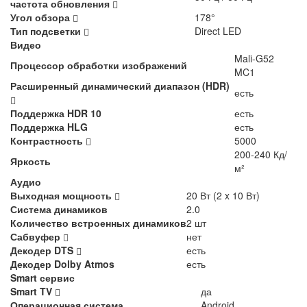
частота обновления
Угол обзора
178°
Тип подсветки
Direct LED
Видео
Mali-G52
Процессор обработки изображений
MC1
Расширенный динамический диапазон (HDR)
есть
Поддержка HDR 10
есть
Поддержка HLG
есть
Контрастность
5000
200-240 Кд/
Яркость
м²
Аудио
Выходная мощность
20 Вт (2 x 10 Вт)
Система динамиков
2.0
Количество встроенных динамиков
2 шт
Сабвуфер
нет
Декодер DTS
есть
Декодер Dolby Atmos
есть
Smart сервис
Smart TV
да
Операционная система
Android