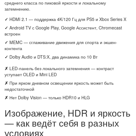
среднего класса по пиковой яркости и локальному
затемнению.
✓
HDMI 2.1 — поддержка 4K/120 Гц для PS5 и Xbox Series X
✓
Android TV с Google Play, Google Ассистент, Chromecast
встроен
✓
MEMC — сглаживание движения для спорта и экшен-
контента
✓
Dolby Audio и DTS:X, два динамика по 10 Вт
✗
LED-панель без локального затемнения — контраст
уступает OLED и Mini LED
✗
При ярком дневном освещении яркость может быть
недостаточной
✗
Нет Dolby Vision — только HDR10 и HLG
Изображение, HDR и яркость
— как ведёт себя в разных
условиях