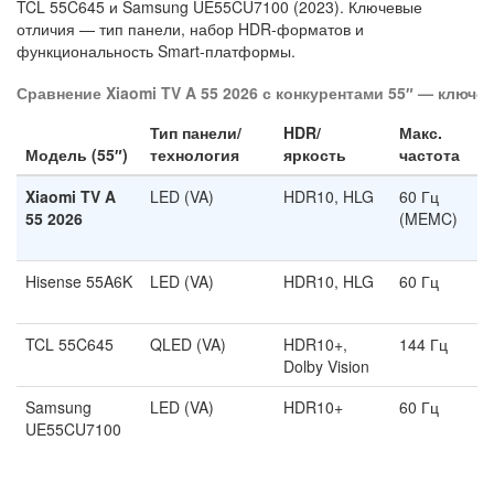
TCL 55C645 и Samsung UE55CU7100 (2023). Ключевые
отличия — тип панели, набор HDR-форматов и
функциональность Smart-платформы.
Сравнение Xiaomi TV A 55 2026 с конкурентами 55″ — ключе
Тип панели/
HDR/
Макс.
H
Модель (55″)
технология
яркость
частота
2
Xiaomi TV A
LED (VA)
HDR10, HLG
60 Гц
Е
55 2026
(MEMC)
Hisense 55A6K
LED (VA)
HDR10, HLG
60 Гц
Н
TCL 55C645
QLED (VA)
HDR10+,
144 Гц
Е
Dolby Vision
Samsung
LED (VA)
HDR10+
60 Гц
Н
UE55CU7100