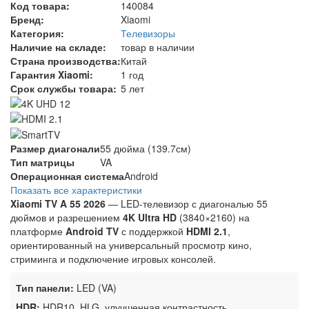
Код товара:
140084
Бренд:
Xiaomi
Категория:
Телевизоры
Наличие на складе:
товар в наличии
Страна производства:
Китай
Гарантия Xiaomi:
1 год
Срок службы товара:
5 лет
Размер диагонали
55 дюйма (139.7см)
Тип матрицы
VA
Операционная система
Android
Показать все характеристики
Xiaomi TV A 55 2026
— LED-телевизор с диагональю 55
дюймов и разрешением
4K Ultra HD
(3840×2160) на
платформе
Android TV
с поддержкой
HDMI 2.1
,
ориентированный на универсальный просмотр кино,
стриминга и подключение игровых консолей.
Тип панели:
LED (VA)
HDR:
HDR10, HLG, улучшенная контрастность