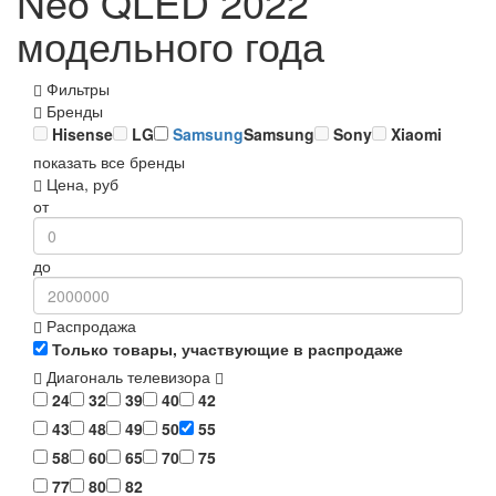
Neo QLED 2022
модельного года
Фильтры
Бренды
Hisense
LG
Samsung
Samsung
Sony
Xiaomi
показать все бренды
Цена, руб
от
до
Распродажа
Только товары, участвующие в распродаже
Диагональ телевизора
24
32
39
40
42
43
48
49
50
55
58
60
65
70
75
77
80
82