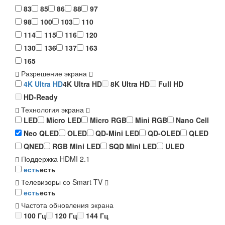
83
85
86
88
97
98
100
103
110
114
115
116
120
130
136
137
163
165
Разрешение экрана
4K Ultra HD
4K Ultra HD
8K Ultra HD
Full HD
HD-Ready
Технология экрана
LED
Micro LED
Micro RGB
Mini RGB
Nano Cell
Neo QLED
OLED
QD-Mini LED
QD-OLED
QLED
QNED
RGB Mini LED
SQD Mini LED
ULED
Поддержка HDMI 2.1
есть
есть
Телевизоры со Smart TV
есть
есть
Частота обновления экрана
100 Гц
120 Гц
144 Гц