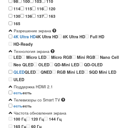
98
100
103
110
114
115
116
120
130
136
137
163
165
Разрешение экрана
4K Ultra HD
4K Ultra HD
8K Ultra HD
Full HD
HD-Ready
Технология экрана
LED
Micro LED
Micro RGB
Mini RGB
Nano Cell
Neo QLED
OLED
QD-Mini LED
QD-OLED
QLED
QLED
QNED
RGB Mini LED
SQD Mini LED
ULED
Поддержка HDMI 2.1
есть
есть
Телевизоры со Smart TV
есть
есть
Частота обновления экрана
100 Гц
120 Гц
144 Гц
165 Гц
60 Гц