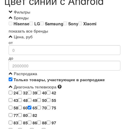
цвет синий с Android
Фильтры
Бренды
Hisense
LG
Samsung
Sony
Xiaomi
показать все бренды
Цена, руб
от
до
Распродажа
Только товары, участвующие в распродаже
Диагональ телевизора
24
32
39
40
42
43
48
49
50
55
58
60
65
70
75
77
80
82
83
85
86
88
97