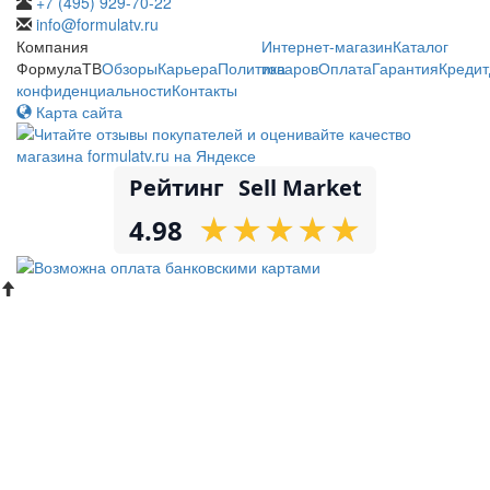
+7 (495) 929-70-22
info@formulatv.ru
Компания
Интернет-магазин
Каталог
ФормулаТВ
Обзоры
Карьера
Политика
товаров
Оплата
Гарантия
Кредит
конфиденциальности
Контакты
Карта сайта
Рейтинг
Sell Market
★
★
★
★
★
★
★
★
★
★
4.98