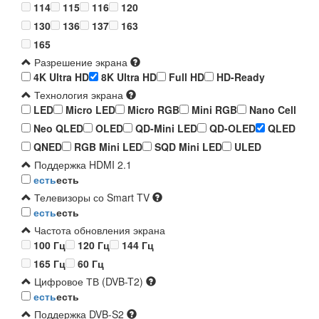
114
115
116
120
130
136
137
163
165
Разрешение экрана
4K Ultra HD
8K Ultra HD
Full HD
HD-Ready
Технология экрана
LED
Micro LED
Micro RGB
Mini RGB
Nano Cell
Neo QLED
OLED
QD-Mini LED
QD-OLED
QLED
QNED
RGB Mini LED
SQD Mini LED
ULED
Поддержка HDMI 2.1
есть
есть
Телевизоры со Smart TV
есть
есть
Частота обновления экрана
100 Гц
120 Гц
144 Гц
165 Гц
60 Гц
Цифровое ТВ (DVB-T2)
есть
есть
Поддержка DVB-S2