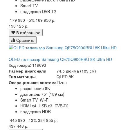
Smart TV
поддержка DVB-T2
179 980
-5%
169 950 р.
193 125 р.
В избранное
Сравнить
QLED телевизор Samsung QE75Q900RBU 8K Ultra HD
Код товара: 119693
Размер диагонали
74.5 дюйма (189 см)
Тип матрицы
QLED 8K
Операционная система
Tizen
разрешение 8K
диагональ 75" (189 см)
Smart TV, Wi-Fi
HDMI x4, USB x3, DVB-T2
поддержка HDR
445 990
-13%
384 955 р.
437 448 р.