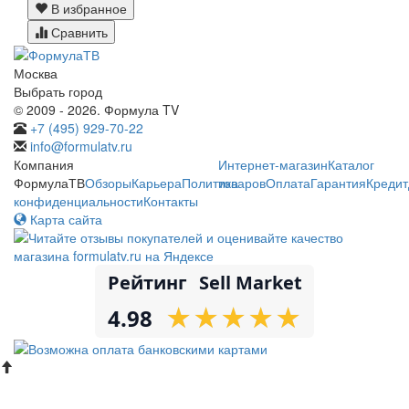
В избранное
Сравнить
Москва
Выбрать город
© 2009 - 2026. Формула TV
+7 (495) 929-70-22
info@formulatv.ru
Компания
Интернет-магазин
Каталог
ФормулаТВ
Обзоры
Карьера
Политика
товаров
Оплата
Гарантия
Кредит
конфиденциальности
Контакты
Карта сайта
Рейтинг
Sell Market
★
★
★
★
★
★
★
★
★
★
4.98