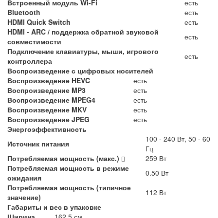
Встроенный модуль Wi-Fi
есть
Bluetooth
есть
HDMI Quick Switch
есть
HDMI - ARC / поддержка обратной звуковой
есть
совместимости
Подключение клавиатуры, мыши, игрового
есть
контроллера
Воспроизведение с цифровых носителей
Воспроизведение HEVC
есть
Воспроизведение MP3
есть
Воспроизведение MPEG4
есть
Воспроизведение MKV
есть
Воспроизведение JPEG
есть
Энергоэффективность
100 - 240 Вт, 50 - 60
Источник питания
Гц
Потребляемая мощность (макс.)
259 Вт
Потребляемая мощность в режиме
0.50 Вт
ожидания
Потребляемая мощность (типичное
112 Вт
значение)
Габариты и вес в упаковке
Ширина
162.5 см