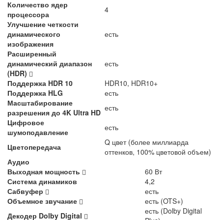
Количество ядер
4
процессора
Улучшение четкости
динамического
есть
изображения
Расширенный
динамический диапазон
есть
(HDR)
Поддержка HDR 10
HDR10, HDR10+
Поддержка HLG
есть
Масштабирование
есть
разрешения до 4K Ultra HD
Цифровое
есть
шумоподавление
Q цвет (более миллиарда
Цветопередача
оттенков, 100% цветовой объем)
Аудио
Выходная мощность
60 Вт
Система динамиков
4,2
Сабвуфер
есть
Объемное звучание
есть (OTS+)
есть (Dolby Digital
Декодер Dolby Digital