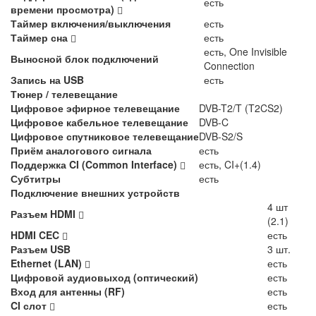
есть
времени просмотра)
Таймер включения/выключения
есть
Таймер сна
есть
есть, One Invisible
Выносной блок подключений
Connection
Запись на USB
есть
Тюнер / телевещание
Цифровое эфирное телевещание
DVB-T2/T (T2CS2)
Цифровое кабельное телевещание
DVB-C
Цифровое спутниковое телевещание
DVB-S2/S
Приём аналогового сигнала
есть
Поддержка CI (Common Interface)
есть, CI+(1.4)
Субтитры
есть
Подключение внешних устройств
4 шт
Разъем HDMI
(2.1)
HDMI CEC
есть
Разъем USB
3 шт.
Ethernet (LAN)
есть
Цифровой аудиовыход (оптический)
есть
Вход для антенны (RF)
есть
CI слот
есть