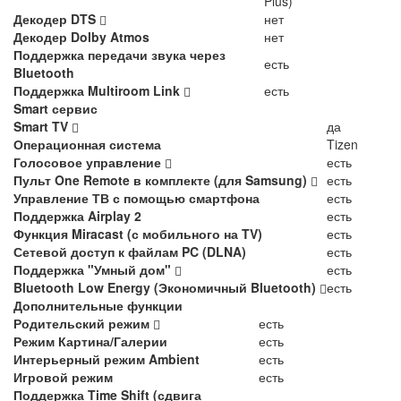
Plus)
Декодер DTS
нет
Декодер Dolby Atmos
нет
Поддержка передачи звука через
есть
Bluetooth
Поддержка Multiroom Link
есть
Smart сервис
Smart TV
да
Операционная система
Tizen
Голосовое управление
есть
Пульт One Remote в комплекте (для Samsung)
есть
Управление ТВ с помощью смартфона
есть
Поддержка Airplay 2
есть
Функция Miracast (с мобильного на TV)
есть
Сетевой доступ к файлам PC (DLNA)
есть
Поддержка "Умный дом"
есть
Bluetooth Low Energy (Экономичный Bluetooth)
есть
Дополнительные функции
Родительский режим
есть
Режим Картина/Галерии
есть
Интерьерный режим Ambient
есть
Игровой режим
есть
Поддержка Time Shift (сдвига