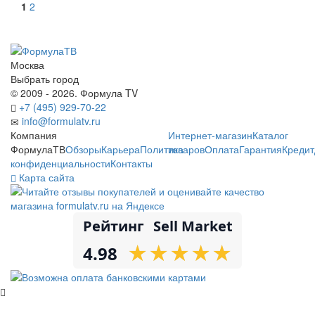
1
2
Москва
Выбрать город
© 2009 - 2026. Формула TV
+7 (495) 929-70-22
info@formulatv.ru
Компания
Интернет-магазин
Каталог
ФормулаТВ
Обзоры
Карьера
Политика
товаров
Оплата
Гарантия
Кредит
конфиденциальности
Контакты
Карта сайта
Рейтинг
Sell Market
★
★
★
★
★
★
★
★
★
★
4.98