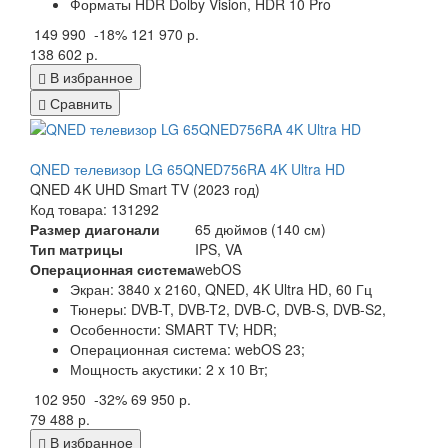
Форматы HDR Dolby Vision, HDR 10 Pro
149 990
-18%
121 970 р.
138 602 р.
В избранное
Сравнить
QNED телевизор LG 65QNED756RA 4K Ultra HD
QNED 4K UHD Smart TV (2023 год)
Код товара: 131292
Размер диагонали
65 дюймов (140 см)
Тип матрицы
IPS, VA
Операционная система
webOS
Экран:
3840 x 2160, QNED, 4K Ultra HD, 60 Гц
Тюнеры:
DVB-T, DVB-T2, DVB-C, DVB-S, DVB-S2,
Особенности:
SMART TV; HDR;
Операционная система:
webOS 23;
Мощность акустики:
2 x 10 Вт;
102 950
-32%
69 950 р.
79 488 р.
В избранное