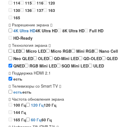
114
115
116
120
130
136
137
163
165
Разрешение экрана
4K Ultra HD
4K Ultra HD
8K Ultra HD
Full HD
HD-Ready
Технология экрана
LED
Micro LED
Micro RGB
Mini RGB
Nano Cell
Neo QLED
OLED
QD-Mini LED
QD-OLED
QLED
QNED
RGB Mini LED
SQD Mini LED
ULED
Поддержка HDMI 2.1
есть
Телевизоры со Smart TV
есть
есть
Частота обновления экрана
100 Гц
120 Гц
120 Гц
144 Гц
165 Гц
60 Гц
60 Гц
Цифровое ТВ (DVB-T2)