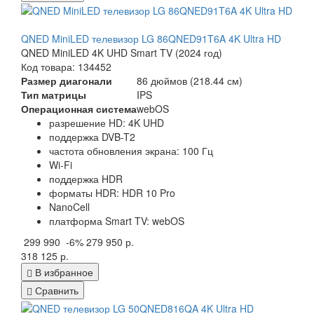
QNED MiniLED телевизор LG 86QNED91T6A 4K Ultra HD
QNED MiniLED 4K UHD Smart TV (2024 год)
Код товара: 134452
Размер диагонали
86 дюймов (218.44 см)
Тип матрицы
IPS
Операционная система
webOS
разрешение
HD: 4K UHD
поддержка DVB-T2
частота обновления экрана: 100 Гц
Wi-Fi
поддержка HDR
форматы HDR: HDR 10 Pro
NanoCell
платформа Smart TV: webOS
299 990
-6%
279 950 р.
318 125 р.
В избранное
Сравнить