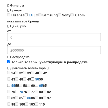
Фильтры
Бренды
Hisense
LG
LG
Samsung
Sony
Xiaomi
показать все бренды
Цена, руб
от
до
Распродажа
Только товары, участвующие в распродаже
Диагональ телевизора
24
32
39
40
42
43
48
49
50
50
55
55
58
60
65
65
70
75
75
77
80
82
83
85
86
86
88
97
98
100
103
110