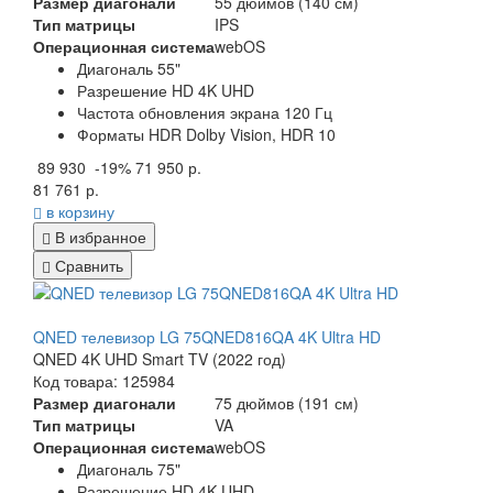
Размер диагонали
55 дюймов (140 см)
Тип матрицы
IPS
Операционная система
webOS
Диагональ 55"
Разрешение HD 4K UHD
Частота обновления экрана 120 Гц
Форматы HDR Dolby Vision, HDR 10
89 930
-19%
71 950 р.
81 761 р.
в корзину
В избранное
Сравнить
QNED телевизор LG 75QNED816QA 4K Ultra HD
QNED 4K UHD Smart TV (2022 год)
Код товара: 125984
Размер диагонали
75 дюймов (191 см)
Тип матрицы
VA
Операционная система
webOS
Диагональ 75"
Разрешение HD 4K UHD