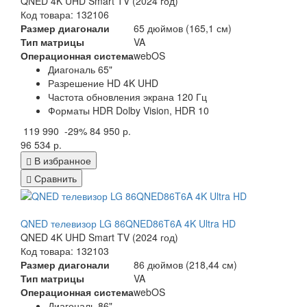
QNED 4K UHD Smart TV (2024 год)
Код товара: 132106
Размер диагонали
65 дюймов (165,1 см)
Тип матрицы
VA
Операционная система
webOS
Диагональ 65"
Разрешение HD 4K UHD
Частота обновления экрана 120 Гц
Форматы HDR Dolby Vision, HDR 10
119 990
-29%
84 950 р.
96 534 р.
В избранное
Сравнить
QNED телевизор LG 86QNED86T6A 4K Ultra HD
QNED 4K UHD Smart TV (2024 год)
Код товара: 132103
Размер диагонали
86 дюймов (218,44 см)
Тип матрицы
VA
Операционная система
webOS
Диагональ 86"