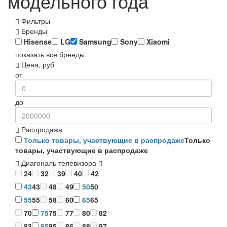
модельного года
Фильтры
Бренды
Hisense
LG
Samsung
Sony
Xiaomi
показать все бренды
Цена, руб
от
до
Распродажа
Только товары, участвующие в распродаже
Только
товары, участвующие в распродаже
Диагональ телевизора
24
32
39
40
42
43
43
48
49
50
50
55
55
58
60
65
65
70
75
75
77
80
82
83
85
85
86
88
97