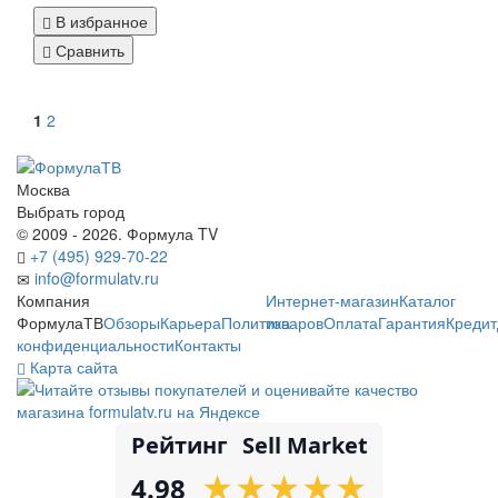
В избранное
Сравнить
1
2
Москва
Выбрать город
© 2009 - 2026. Формула TV
+7 (495) 929-70-22
info@formulatv.ru
Компания
Интернет-магазин
Каталог
ФормулаТВ
Обзоры
Карьера
Политика
товаров
Оплата
Гарантия
Кредит
конфиденциальности
Контакты
Карта сайта
Рейтинг
Sell Market
★
★
★
★
★
★
★
★
★
★
4.98