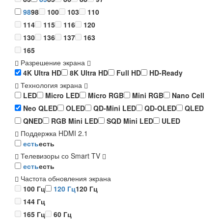
98
98
100
103
110
114
115
116
120
130
136
137
163
165
Разрешение экрана
4K Ultra HD
8K Ultra HD
Full HD
HD-Ready
Технология экрана
LED
Micro LED
Micro RGB
Mini RGB
Nano Cell
Neo QLED
OLED
QD-Mini LED
QD-OLED
QLED
QNED
RGB Mini LED
SQD Mini LED
ULED
Поддержка HDMI 2.1
есть
есть
Телевизоры со Smart TV
есть
есть
Частота обновления экрана
100 Гц
120 Гц
120 Гц
144 Гц
165 Гц
60 Гц