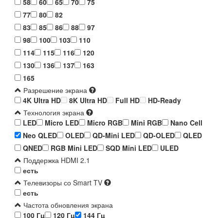
58
60
65
70
75
77
80
82
83
85
86
88
97
98
100
103
110
114
115
116
120
130
136
137
163
165
Разрешение экрана
4K Ultra HD
8K Ultra HD
Full HD
HD-Ready
Технология экрана
LED
Micro LED
Micro RGB
Mini RGB
Nano Cell
Neo QLED
OLED
QD-Mini LED
QD-OLED
QLED
QNED
RGB Mini LED
SQD Mini LED
ULED
Поддержка HDMI 2.1
есть
Телевизоры со Smart TV
есть
Частота обновления экрана
100 Гц
120 Гц
144 Гц