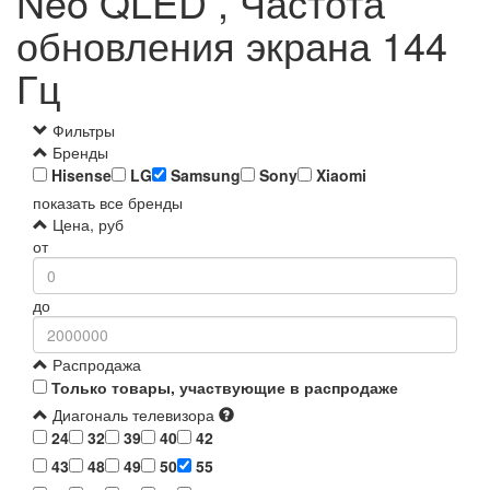
Neo QLED , Частота
обновления экрана 144
Гц
Фильтры
Бренды
Hisense
LG
Samsung
Sony
Xiaomi
показать все бренды
Цена, руб
от
до
Распродажа
Только товары, участвующие в распродаже
Диагональ телевизора
24
32
39
40
42
43
48
49
50
55