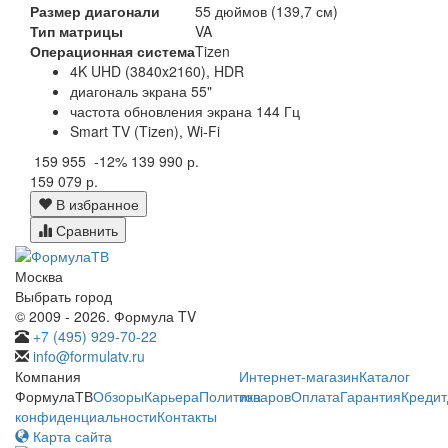
Размер диагонали
55 дюймов (139,7 см)
Тип матрицы
VA
Операционная система
Tizen
4K UHD (3840x2160), HDR
диагональ экрана 55"
частота обновления экрана 144 Гц
Smart TV (Tizen), Wi-Fi
159 955
-12%
139 990 р.
159 079 р.
В избранное
Сравнить
Москва
Выбрать город
© 2009 - 2026. Формула TV
+7 (495) 929-70-22
info@formulatv.ru
Компания
Интернет-магазин
Каталог
ФормулаТВ
Обзоры
Карьера
Политика
товаров
Оплата
Гарантия
Кредит
конфиденциальности
Контакты
Карта сайта