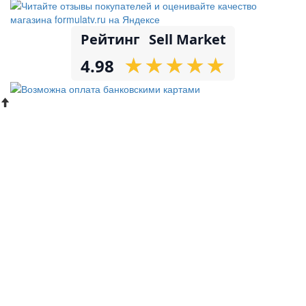
Рейтинг
Sell Market
★
★
★
★
★
★
★
★
★
★
4.98