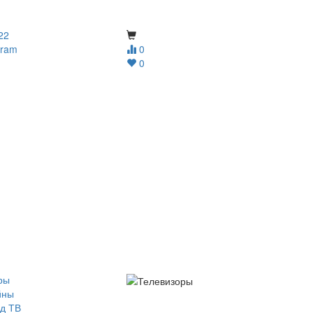
22
gram
0
0
ры
йны
д ТВ