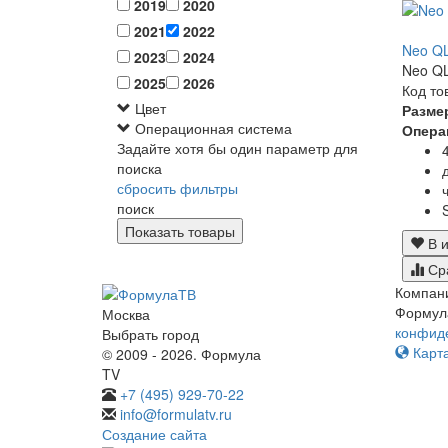
2019
2020
2021
2022
Neo QL
2023
2024
Neo QL
2025
2026
Код то
Цвет
Разме
Операционная система
Опера
Задайте хотя бы один параметр для
поиска
сбросить фильтры
поиск
В и
Ср
Компан
Формул
Москва
конфид
Выбрать город
Карта
© 2009 - 2026. Формула
TV
+7 (495) 929-70-22
info@formulatv.ru
Создание сайта