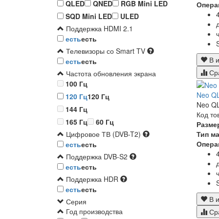
QLED
QNED
RGB Mini LED
Опера
SQD Mini LED
ULED
Поддержка HDMI 2.1
есть
есть
Телевизоры со Smart TV
В и
есть
есть
Ср
Частота обновления экрана
100 Гц
Neo Q
120 Гц
120 Гц
Neo QL
144 Гц
Код то
165 Гц
60 Гц
Разме
Тип м
Цифровое ТВ (DVB-T2)
Опера
есть
есть
Поддержка DVB-S2
есть
есть
Поддержка HDR
есть
есть
В и
Серия
Год производства
Ср