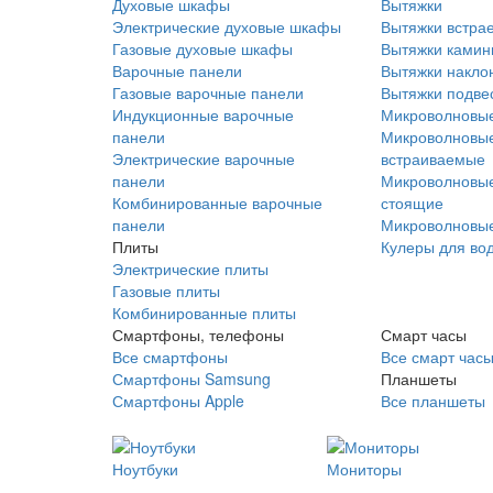
Духовые шкафы
Вытяжки
Электрические духовые шкафы
Вытяжки встра
Газовые духовые шкафы
Вытяжки ками
Варочные панели
Вытяжки накло
Газовые варочные панели
Вытяжки подве
Индукционные варочные
Микроволновые
панели
Микроволновые
Электрические варочные
встраиваемые
панели
Микроволновые
Комбинированные варочные
стоящие
панели
Микроволновые
Плиты
Кулеры для во
Электрические плиты
Газовые плиты
Комбинированные плиты
Смартфоны, телефоны
Смарт часы
Все смартфоны
Все смарт час
Смартфоны Samsung
Планшеты
Смартфоны Apple
Все планшеты
Ноутбуки
Мониторы