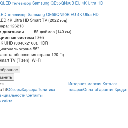
ED телевизор Samsung QE55QN90B EU 4K Ultra HD
ED 4K Ultra HD Smart TV (2022 год)
вара: 126213
р диагонали
55 дюймов (140 см)
ционная система
Tizen
4K UHD (3840x2160), HDR
диагональ экрана 55"
частота обновления экрана 120 Гц
Smart TV (Tizen), Wi-Fi
збранное
авнить
ия
Интернет-магазин
Каталог
аТВ
Обзоры
Карьера
Политика
товаров
Оплата
Гарантия
Кредит
енциальности
Контакты
 сайта