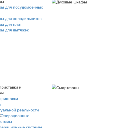
ры
ры для посудомоечных
ры для холодильников
ры для плит
ры для вытяжек
приставки и
ры
приставки
ы
туальной реальности
перационные системы