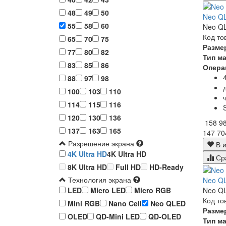
48
49
50
Neo Q
55
58
60
Neo QL
Код то
65
70
75
Разме
77
80
82
Тип м
83
85
86
Опера
88
97
98
100
103
110
114
115
116
120
130
136
158 9
137
163
165
147 70
Разрешение экрана
В и
4K Ultra HD
4K Ultra HD
Ср
8K Ultra HD
Full HD
HD-Ready
Технология экрана
Neo QL
Neo QL
LED
Micro LED
Micro RGB
Код то
Mini RGB
Nano Cell
Neo QLED
Разме
OLED
QD-Mini LED
QD-OLED
Тип м