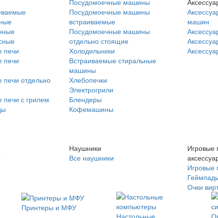
Посудомоечные машины
Аксессуа
еваемые
Посудомоечные машины
Аксессуа
нные
встраиваемые
машин
нные
Посудомоечные машины
Аксессуа
сные
отдельно стоящие
Аксессуа
 печи
Холодильники
Аксессуа
 печи
Встраиваемые стиральные
машины
 печи отдельно
Хлебопечки
Электрогрили
 печи с грилем
Блендеры
ды
Кофемашины
Наушники
Игровые 
ы
Все наушники
аксессуа
Игровые 
Геймпад
Очки вир
Принтеры и МФУ
Настольные
О