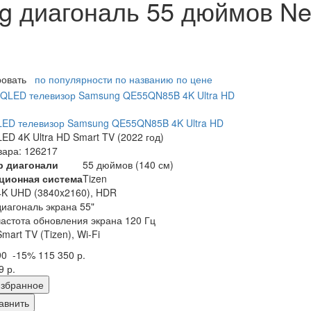
g диагональ 55 дюймов N
ровать
по популярности
по названию
по цене
ED телевизор Samsung QE55QN85B 4K Ultra HD
ED 4K Ultra HD Smart TV (2022 год)
вара: 126217
р диагонали
55 дюймов (140 см)
ционная система
Tizen
4K UHD (3840x2160), HDR
диагональ экрана 55"
частота обновления экрана 120 Гц
Smart TV (Tizen), Wi-Fi
90
-15%
115 350 р.
9 р.
збранное
авнить