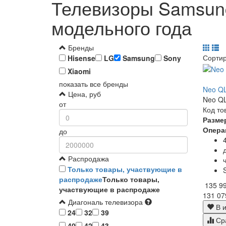
Телевизоры Samsun
модельного года
Бренды
Сорти
Hisense
LG
Samsung
Sony
Xiaomi
показать все бренды
Neo QL
Цена, руб
Neo QL
от
Код то
Разме
Опера
до
Распродажа
Только товары, участвующие в
распродаже
Только товары,
135 9
участвующие в распродаже
131 07
Диагональ телевизора
В и
24
32
39
Ср
40
42
43