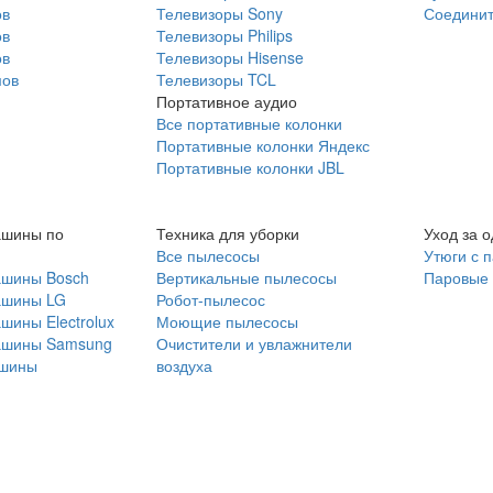
ов
Телевизоры Sony
Соединит
ов
Телевизоры Philips
ов
Телевизоры Hisense
мов
Телевизоры TCL
Портативное аудио
Все портативные колонки
Портативные колонки Яндекс
Портативные колонки JBL
ашины по
Техника для уборки
Уход за 
Все пылесосы
Утюги с 
ашины Bosch
Вертикальные пылесосы
Паровые
ашины LG
Робот-пылесос
шины Electrolux
Моющие пылесосы
ашины Samsung
Очистители и увлажнители
шины
воздуха