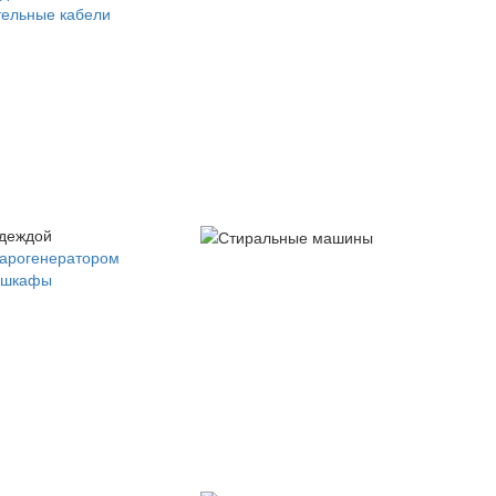
ельные кабели
одеждой
парогенератором
 шкафы