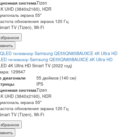
ционная система
Tizen
4K UHD (3840x2160), HDR
диагональ экрана 55"
частота обновления экрана 120 Гц
Smart TV (Tizen), Wi-Fi
збранное
авнить
LED телевизор Samsung QE55QN85BAUXCE 4K Ultra HD
ED 4K Ultra HD Smart TV (2022 год)
вара: 129947
р диагонали
55 дюймов (140 см)
атрицы
IPS
ционная система
Tizen
4K UHD (3840x2160), HDR
диагональ экрана 55"
частота обновления экрана 120 Гц
Smart TV (Tizen), Wi-Fi
збранное
авнить