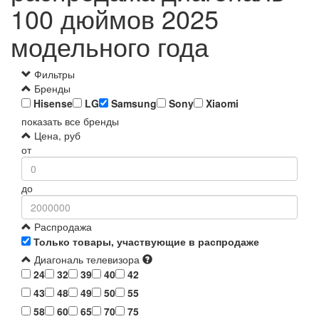
100 дюймов 2025
модельного года
Фильтры
Бренды
Hisense
LG
Samsung
Sony
Xiaomi
показать все бренды
Цена, руб
от
до
Распродажа
Только товары, участвующие в распродаже
Диагональ телевизора
24
32
39
40
42
43
48
49
50
55
58
60
65
70
75