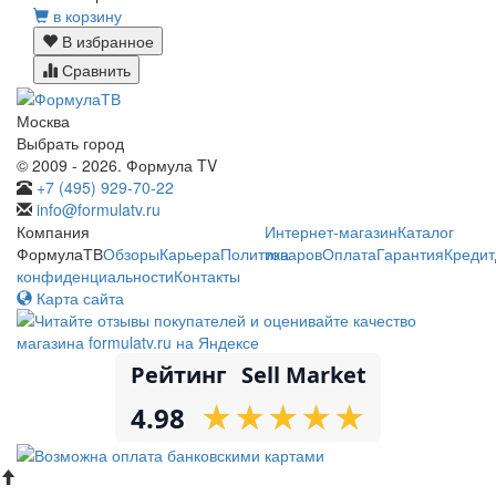
в корзину
В избранное
Сравнить
Москва
Выбрать город
© 2009 - 2026. Формула TV
+7 (495) 929-70-22
info@formulatv.ru
Компания
Интернет-магазин
Каталог
ФормулаТВ
Обзоры
Карьера
Политика
товаров
Оплата
Гарантия
Кредит
конфиденциальности
Контакты
Карта сайта
Рейтинг
Sell Market
★
★
★
★
★
★
★
★
★
★
4.98