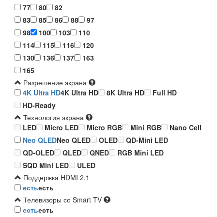
77
80
82
83
85
86
88
97
98
100
103
110
114
115
116
120
130
136
137
163
165
Разрешение экрана
4K Ultra HD
4K Ultra HD
8K Ultra HD
Full HD
HD-Ready
Технология экрана
LED
Micro LED
Micro RGB
Mini RGB
Nano Cell
Neo QLED
Neo QLED
OLED
QD-Mini LED
QD-OLED
QLED
QNED
RGB Mini LED
SQD Mini LED
ULED
Поддержка HDMI 2.1
есть
есть
Телевизоры со Smart TV
есть
есть