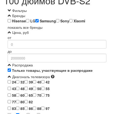
100 дюймов DVB-S2
Фильтры
Бренды
Hisense
LG
Samsung
Sony
Xiaomi
показать все бренды
Цена, руб
от
до
Распродажа
Только товары, участвующие в распродаже
Диагональ телевизора
24
32
39
40
42
43
48
49
50
55
58
60
65
70
75
77
80
82
83
85
86
88
97