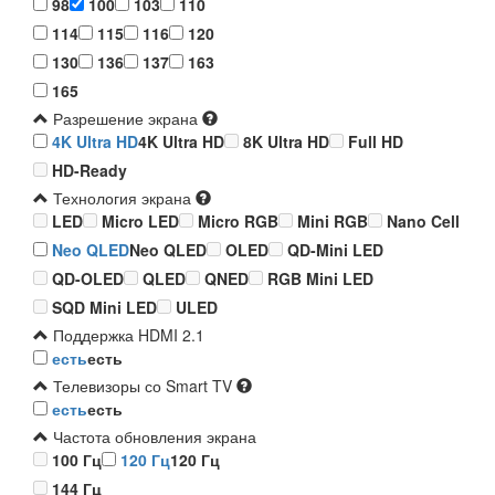
98
100
103
110
114
115
116
120
130
136
137
163
165
Разрешение экрана
4K Ultra HD
4K Ultra HD
8K Ultra HD
Full HD
HD-Ready
Технология экрана
LED
Micro LED
Micro RGB
Mini RGB
Nano Cell
Neo QLED
Neo QLED
OLED
QD-Mini LED
QD-OLED
QLED
QNED
RGB Mini LED
SQD Mini LED
ULED
Поддержка HDMI 2.1
есть
есть
Телевизоры со Smart TV
есть
есть
Частота обновления экрана
100 Гц
120 Гц
120 Гц
144 Гц