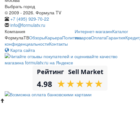
Выбрать город
© 2009 - 2026. Формула TV
+7 (495) 929-70-22
info@formulatv.ru
Компания
Интернет-магазин
Каталог
ФормулаТВ
Обзоры
Карьера
Политика
товаров
Оплата
Гарантия
Кредит
конфиденциальности
Контакты
Карта сайта
Рейтинг
Sell Market
★
★
★
★
★
★
★
★
★
★
4.98