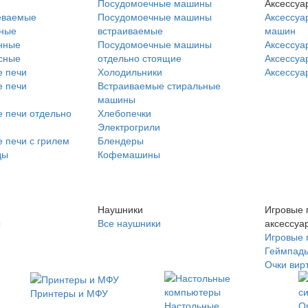
Посудомоечные машины
Аксессуа
еваемые
Посудомоечные машины
Аксессуа
нные
встраиваемые
машин
нные
Посудомоечные машины
Аксессуа
сные
отдельно стоящие
Аксессуа
 печи
Холодильники
Аксессуа
 печи
Встраиваемые стиральные
машины
 печи отдельно
Хлебопечки
Электрогрили
 печи с грилем
Блендеры
ды
Кофемашины
Наушники
Игровые 
ы
Все наушники
аксессуа
Игровые 
Геймпад
Очки вир
Принтеры и МФУ
Настольные
О