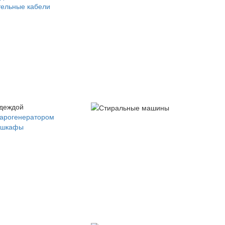
ельные кабели
одеждой
парогенератором
 шкафы