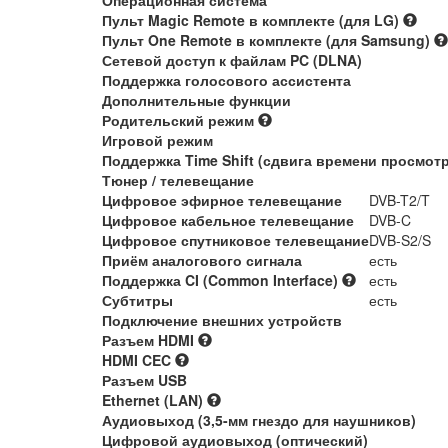
Операционная система
Пульт Magic Remote в комплекте (для LG)
Пульт One Remote в комплекте (для Samsung)
Сетевой доступ к файлам PC (DLNA)
Поддержка голосового ассистента
Дополнительные функции
Родительский режим
Игровой режим
Поддержка Time Shift (сдвига времени просмот
Тюнер / телевещание
Цифровое эфирное телевещание
DVB-T2/T
Цифровое кабельное телевещание
DVB-C
Цифровое спутниковое телевещание
DVB-S2/S
Приём аналогового сигнала
есть
Поддержка CI (Common Interface)
есть
Субтитры
есть
Подключение внешних устройств
Разъем HDMI
HDMI CEC
Разъем USB
Ethernet (LAN)
Аудиовыход (3,5-мм гнездо для наушников)
Цифровой аудиовыход (оптический)