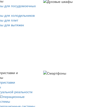
ры
ры для посудомоечных
ры для холодильников
ры для плит
ры для вытяжек
приставки и
ры
приставки
ы
туальной реальности
перационные системы