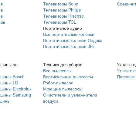
ов
Телевизоры Sony
Соединит
ов
Телевизоры Philips
ов
Телевизоры Hisense
мов
Телевизоры TCL
Портативное аудио
Все портативные колонки
Портативные колонки Яндекс
Портативные колонки JBL
ашины по
Техника для уборки
Уход за 
Все пылесосы
Утюги с 
ашины Bosch
Вертикальные пылесосы
Паровые
ашины LG
Робот-пылесос
шины Electrolux
Моющие пылесосы
ашины Samsung
Очистители и увлажнители
шины
воздуха