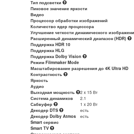
Тип подсветки
Пиковое значение яркости
Видео
Процессор обработки изображений
Количество ядер процессора
Улучшение четкости динамического изображен
Расширенный динамический диапазон (HDR)
Поддержка HDR 10
Поддержка HLG
Поддержка Dolby Vision
Режим Filmmaker Mode
Масштабирование разрешения до 4K Ultra HD
Контрастность
Яркость
Аудио
Выходная мощность
2 x 15 Вт
Система динамиков
2.1
Сабвуфер
1 x 20 Вт
Декодер DTS
есть
Декодер Dolby Atmos
есть
Smart сервис
Smart TV