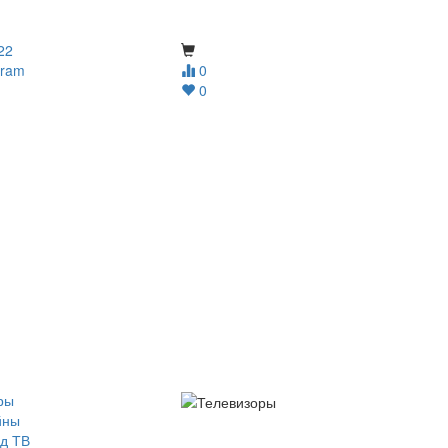
22
gram
0
0
ры
йны
д ТВ