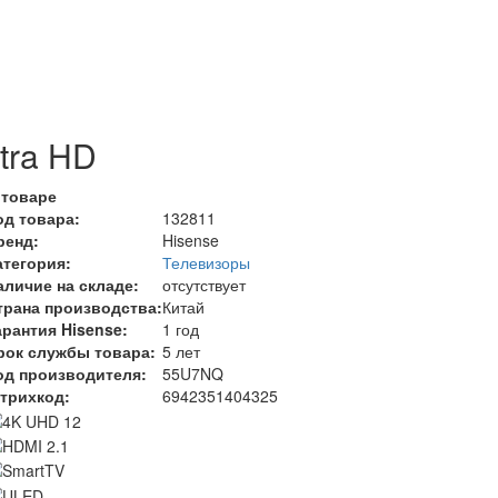
tra HD
 товаре
од товара:
132811
ренд:
Hisense
атегория:
Телевизоры
аличие на складе:
отсутствует
трана производства:
Китай
арантия Hisense:
1 год
рок службы товара:
5 лет
од производителя:
55U7NQ
трихкод:
6942351404325