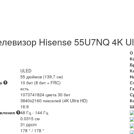
елевизор Hisense 55U7NQ 4K Ul
О
К
Б
ULED
К
55 дюймов (139,7 см)
Н
та
10 бит (8 бит + FRC)
С
есть
Г
1073741824 цвета 30 бит
С
3840x2160 пикселей (4K Ultra HD)
К
16:9
Ш
овления
48 Гц - 144 Гц
0.0315 см
31 ppcm
178 ° / 178 °