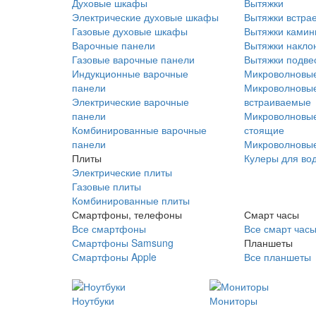
Духовые шкафы
Вытяжки
Электрические духовые шкафы
Вытяжки встра
Газовые духовые шкафы
Вытяжки ками
Варочные панели
Вытяжки накло
Газовые варочные панели
Вытяжки подве
Индукционные варочные
Микроволновые
панели
Микроволновые
Электрические варочные
встраиваемые
панели
Микроволновые
Комбинированные варочные
стоящие
панели
Микроволновые
Плиты
Кулеры для во
Электрические плиты
Газовые плиты
Комбинированные плиты
Смартфоны, телефоны
Смарт часы
Все смартфоны
Все смарт час
Смартфоны Samsung
Планшеты
Смартфоны Apple
Все планшеты
Ноутбуки
Мониторы