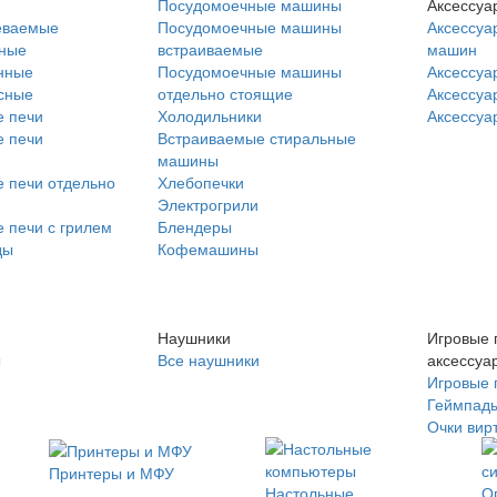
Посудомоечные машины
Аксессуа
еваемые
Посудомоечные машины
Аксессуа
нные
встраиваемые
машин
нные
Посудомоечные машины
Аксессуа
сные
отдельно стоящие
Аксессуа
 печи
Холодильники
Аксессуа
 печи
Встраиваемые стиральные
машины
 печи отдельно
Хлебопечки
Электрогрили
 печи с грилем
Блендеры
ды
Кофемашины
Наушники
Игровые 
ы
Все наушники
аксессуа
Игровые 
Геймпад
Очки вир
Принтеры и МФУ
Настольные
О