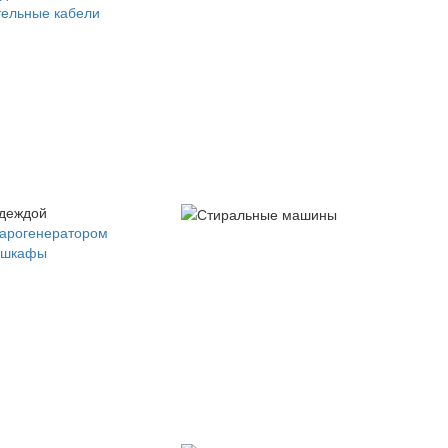
ельные кабели
одеждой
парогенератором
 шкафы