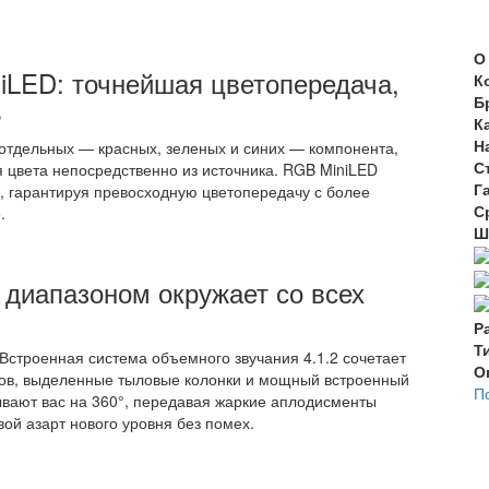
О
iLED: точнейшая цветопередача,
К
Б
ь
К
Н
 отдельных — красных, зеленых и синих — компонента,
С
 цвета непосредственно из источника. RGB MiniLED
Г
0, гарантируя превосходную цветопередачу с более
С
.
Ш
 диапазоном окружает со всех
Р
Т
. Встроенная система объемного звучания 4.1.2 сочетает
О
ков, выделенные тыловые колонки и мощный встроенный
П
вают вас на 360°, передавая жаркие аплодисменты
ой азарт нового уровня без помех.