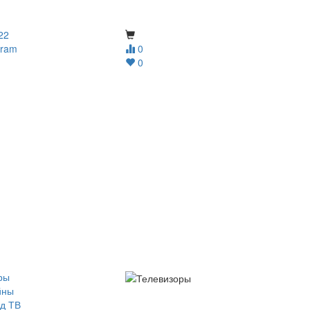
22
gram
0
0
ры
йны
д ТВ