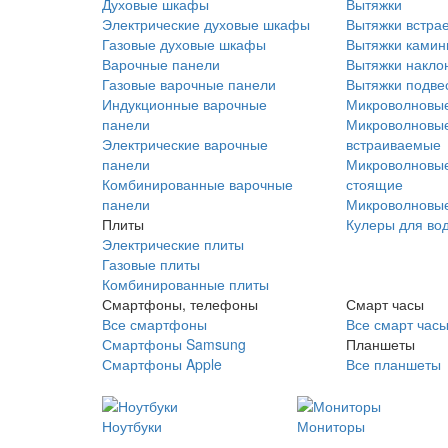
Духовые шкафы
Вытяжки
Электрические духовые шкафы
Вытяжки встра
Газовые духовые шкафы
Вытяжки ками
Варочные панели
Вытяжки накло
Газовые варочные панели
Вытяжки подве
Индукционные варочные
Микроволновые
панели
Микроволновые
Электрические варочные
встраиваемые
панели
Микроволновые
Комбинированные варочные
стоящие
панели
Микроволновые
Плиты
Кулеры для во
Электрические плиты
Газовые плиты
Комбинированные плиты
Смартфоны, телефоны
Смарт часы
Все смартфоны
Все смарт час
Смартфоны Samsung
Планшеты
Смартфоны Apple
Все планшеты
Ноутбуки
Мониторы