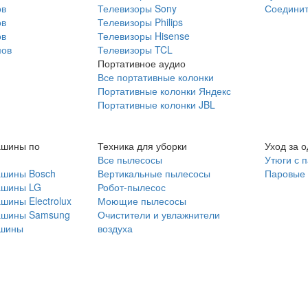
ов
Телевизоры Sony
Соединит
ов
Телевизоры Philips
ов
Телевизоры Hisense
мов
Телевизоры TCL
Портативное аудио
Все портативные колонки
Портативные колонки Яндекс
Портативные колонки JBL
ашины по
Техника для уборки
Уход за 
Все пылесосы
Утюги с 
ашины Bosch
Вертикальные пылесосы
Паровые
ашины LG
Робот-пылесос
шины Electrolux
Моющие пылесосы
ашины Samsung
Очистители и увлажнители
шины
воздуха