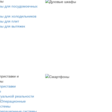
ры
ры для посудомоечных
ры для холодильников
ры для плит
ры для вытяжек
приставки и
ры
приставки
ы
туальной реальности
перационные системы