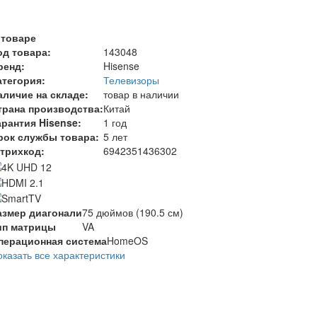
 товаре
од товара:
143048
ренд:
Hisense
атегория:
Телевизоры
аличие на складе:
товар в наличии
трана производства:
Китай
арантия Hisense:
1 год
рок службы товара:
5 лет
трихкод:
6942351436302
азмер диагонали
75 дюймов (190.5 см)
ип матрицы
VA
перационная система
HomeOS
оказать все характеристики