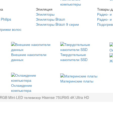
компьютеры
ка
Эпиляция
Товары д
Эпиляторы
Радио- и
Philips
Эпиляторы Braun
Радио- и
Эпиляторы Braun 9 серии
Подогрев
трижки волос
О
Внешние накопители
Твердотельные
данных
накопители SSD
Ж
Материнские платы
Охлаждение
компьютера
RGB Mini-LED телевизор Hisense 75UR9S 4K Ultra HD