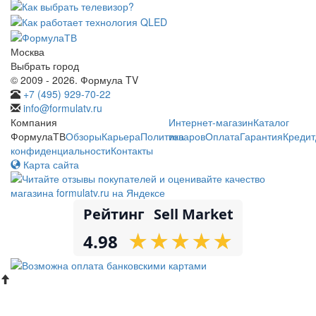
Москва
Выбрать город
© 2009 - 2026. Формула TV
+7 (495) 929-70-22
info@formulatv.ru
Компания
Интернет-магазин
Каталог
ФормулаТВ
Обзоры
Карьера
Политика
товаров
Оплата
Гарантия
Кредит
конфиденциальности
Контакты
Карта сайта
Рейтинг
Sell Market
★
★
★
★
★
★
★
★
★
★
4.98