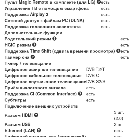
Пульт Magic Remote в комплекте (для LG)
есть
Управление ТВ с помощью смартфона
есть
Поддержка Airplay 2
есть
Сетевой доступ к файлам PC (DLNA)
есть
Поддержка голосового ассистента
есть
Дополнительные функции
Родительский режим
есть
HGIG режим
есть
Поддержка Time Shift (сдвига времени просмотра)
есть
Таймер сна
есть
Тюнер / телевещание
Цифровое эфирное телевещание
DVB-T2/T
Цифровое кабельное телевещание
DVB-C
Цифровое спутниковое телевещание
DVB-S2/S
Приём аналогового сигнала
есть
Поддержка CI (Common Interface)
есть
Субтитры
есть
Подключение внешних устройств
3 шт.
Разъем HDMI
(2.0)
Разъем USB
2 шт
Ethernet (LAN)
есть
Цифровой аудиовыход (оптический)
есть