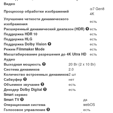
Видео
α7 Gen8
Процессор обработки изображений
4K
Улучшение четкости динамического
есть
изображения
Расширенный динамический диапазон (HDR)
есть
Поддержка HDR 10
есть
Поддержка HLG
есть
Поддержка Dolby Vision
есть
Режим Filmmaker Mode
есть
Масштабирование разрешения до 4K Ultra HD
есть
Аудио
Выходная мощность
20 Вт (2 x 10 Вт)
Система динамиков
2.0
Количество встроенных динамиков
2 шт
Сабвуфер
нет
Объемное звучание
есть
Декодер Dolby Digital
есть
Smart сервис
Smart TV
да
Операционная система
webOS
Голосовое управление
есть