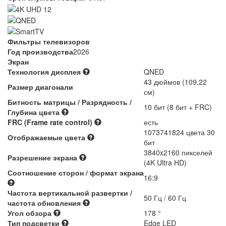
Фильтры телевизоров
Год производства
2026
Экран
Технология дисплея
QNED
43 дюймов (109,22
Размер диагонали
см)
Битность матрицы / Разрядность /
10 бит (8 бит + FRC)
Глубина цвета
FRC (Frame rate control)
есть
1073741824 цвета 30
Отображаемые цвета
бит
3840x2160 пикселей
Разрешение экрана
(4K Ultra HD)
Соотношение сторон / формат экрана
16:9
Частота вертикальной развертки /
50 Гц / 60 Гц
частота обновления
Угол обзора
178 °
Тип подсветки
Edge LED