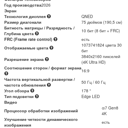
Год производства
2026
Экран
Технология дисплея
QNED
Размер диагонали
75 дюймов (190,5 см)
Битность матрицы / Разрядность /
10 бит (8 бит + FRC)
Глубина цвета
FRC (Frame rate control)
есть
1073741824 цвета 30
Отображаемые цвета
бит
3840x2160 пикселей
Разрешение экрана
(4K Ultra HD)
Соотношение сторон / формат экрана
16:9
Частота вертикальной развертки /
50 Гц / 60 Гц
частота обновления
Угол обзора
178 °
Тип подсветки
Edge LED
Видео
α7 Gen8
Процессор обработки изображений
4K
Улучшение четкости динамического
есть
изображения