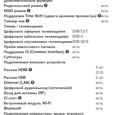
Дополнительные функции
Родительский режим
есть
HGIG режим
есть
Поддержка Time Shift (сдвига времени просмотра)
есть
Таймер сна
есть
Тюнер / телевещание
Цифровое эфирное телевещание
DVB-T2/T
Цифровое кабельное телевещание
DVB-C
Цифровое спутниковое телевещание
DVB-S2/S
Приём аналогового сигнала
есть
Поддержка CI (Common Interface)
есть
Субтитры
есть
Подключение внешних устройств
3 шт.
Разъем HDMI
(2.0)
Разъем USB
2 шт
Ethernet (LAN)
есть
Цифровой аудиовыход (оптический)
есть
Вход для антенны (RF)
есть
CI слот
есть
Встроенный модуль Wi-Fi
есть
Bluetooth
есть
Подключение клавиатуры, мыши, игрового