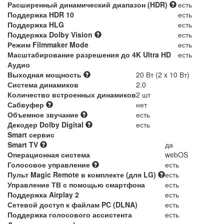
Расширенный динамический диапазон (HDR)
есть
Поддержка HDR 10
есть
Поддержка HLG
есть
Поддержка Dolby Vision
есть
Режим Filmmaker Mode
есть
Масштабирование разрешения до 4K Ultra HD
есть
Аудио
Выходная мощность
20 Вт (2 x 10 Вт)
Система динамиков
2.0
Количество встроенных динамиков
2 шт
Сабвуфер
нет
Объемное звучание
есть
Декодер Dolby Digital
есть
Smart сервис
Smart TV
да
Операционная система
webOS
Голосовое управление
есть
Пульт Magic Remote в комплекте (для LG)
есть
Управление ТВ с помощью смартфона
есть
Поддержка Airplay 2
есть
Сетевой доступ к файлам PC (DLNA)
есть
Поддержка голосового ассистента
есть