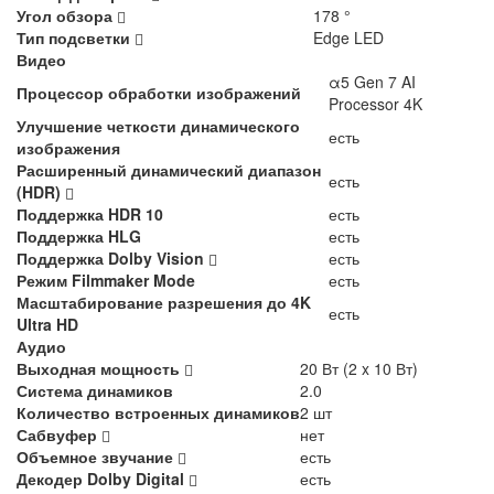
Угол обзора
178 °
Тип подсветки
Edge LED
Видео
α5 Gen 7 AI
Процессор обработки изображений
Processor 4K
Улучшение четкости динамического
есть
изображения
Расширенный динамический диапазон
есть
(HDR)
Поддержка HDR 10
есть
Поддержка HLG
есть
Поддержка Dolby Vision
есть
Режим Filmmaker Mode
есть
Масштабирование разрешения до 4K
есть
Ultra HD
Аудио
Выходная мощность
20 Вт (2 x 10 Вт)
Система динамиков
2.0
Количество встроенных динамиков
2 шт
Сабвуфер
нет
Объемное звучание
есть
Декодер Dolby Digital
есть