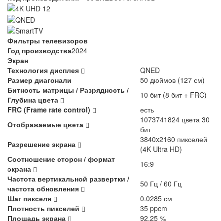
Фильтры телевизоров
Год производства
2024
Экран
Технология дисплея
QNED
Размер диагонали
50 дюймов (127 см)
Битность матрицы / Разрядность /
10 бит (8 бит + FRC)
Глубина цвета
FRC (Frame rate control)
есть
1073741824 цвета 30
Отображаемые цвета
бит
3840x2160 пикселей
Разрешение экрана
(4K Ultra HD)
Соотношение сторон / формат
16:9
экрана
Частота вертикальной развертки /
50 Гц / 60 Гц
частота обновления
Шаг пикселя
0.0285 см
Плотность пикселей
35 ppcm
Площадь экрана
92.25 %