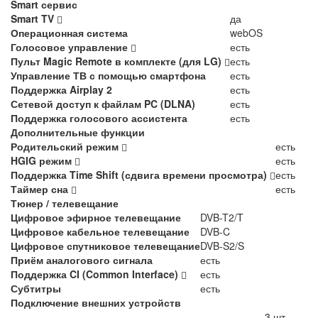
Smart сервис
Smart TV
да
Операционная система
webOS
Голосовое управление
есть
Пульт Magic Remote в комплекте (для LG)
есть
Управление ТВ с помощью смартфона
есть
Поддержка Airplay 2
есть
Сетевой доступ к файлам PC (DLNA)
есть
Поддержка голосового ассистента
есть
Дополнительные функции
Родительский режим
есть
HGIG режим
есть
Поддержка Time Shift (сдвига времени просмотра)
есть
Таймер сна
есть
Тюнер / телевещание
Цифровое эфирное телевещание
DVB-T2/T
Цифровое кабельное телевещание
DVB-C
Цифровое спутниковое телевещание
DVB-S2/S
Приём аналогового сигнала
есть
Поддержка CI (Common Interface)
есть
Субтитры
есть
Подключение внешних устройств
3 шт.