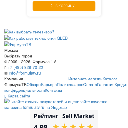
В КОРЗИНУ
Москва
Выбрать город
© 2009 - 2026. Формула TV
+7 (495) 929-70-22
info@formulatv.ru
Компания
Интернет-магазин
Каталог
ФормулаТВ
Обзоры
Карьера
Политика
товаров
Оплата
Гарантия
Кредит
конфиденциальности
Контакты
Карта сайта
Рейтинг
Sell Market
★
★
★
★
★
★
★
★
★
★
4.98