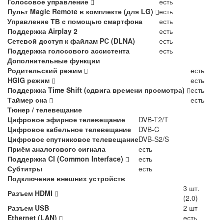
Голосовое управление
есть
Пульт Magic Remote в комплекте (для LG)
есть
Управление ТВ с помощью смартфона
есть
Поддержка Airplay 2
есть
Сетевой доступ к файлам PC (DLNA)
есть
Поддержка голосового ассистента
есть
Дополнительные функции
Родительский режим
есть
HGIG режим
есть
Поддержка Time Shift (сдвига времени просмотра)
есть
Таймер сна
есть
Тюнер / телевещание
Цифровое эфирное телевещание
DVB-T2/T
Цифровое кабельное телевещание
DVB-C
Цифровое спутниковое телевещание
DVB-S2/S
Приём аналогового сигнала
есть
Поддержка CI (Common Interface)
есть
Субтитры
есть
Подключение внешних устройств
3 шт.
Разъем HDMI
(2.0)
Разъем USB
2 шт
Ethernet (LAN)
есть