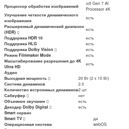
α5 Gen 7 AI
Процессор обработки изображений
Processor 4K
Улучшение четкости динамического
есть
изображения
Расширенный динамический диапазон
есть
(HDR)
Поддержка HDR 10
есть
Поддержка HLG
есть
Поддержка Dolby Vision
есть
Режим Filmmaker Mode
есть
Масштабирование разрешения до 4K
есть
Ultra HD
Аудио
Выходная мощность
20 Вт (2 x 10 Вт)
Система динамиков
2.0
Количество встроенных динамиков
2 шт
Сабвуфер
нет
Объемное звучание
есть
Декодер Dolby Digital
есть
Smart сервис
Smart TV
да
Операционная система
webOS