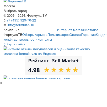
Москва
Выбрать город
© 2009 - 2026. Формула TV
+7 (495) 929-70-22
info@formulatv.ru
Компания
Интернет-магазин
Каталог
ФормулаТВ
Обзоры
Карьера
Политика
товаров
Оплата
Гарантия
Кредит
конфиденциальности
Контакты
Карта сайта
Рейтинг
Sell Market
★
★
★
★
★
★
★
★
★
★
4.98