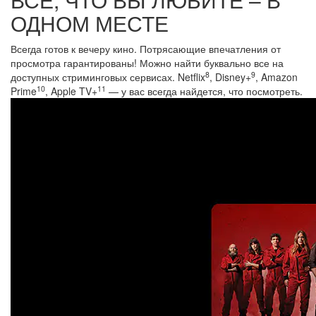
ОДНОМ МЕСТЕ
Всегда готов к вечеру кино. Потрясающие впечатления от
просмотра гарантированы! Можно найти буквально все на
8
9
доступных стриминговых сервисах. Netflix
, Disney+
, Amazon
10
11
Prime
, Apple TV+
— у вас всегда найдется, что посмотреть.