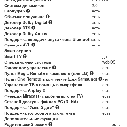
Система динамиков
2.0
Сабвуфер
есть
Объемное звучание
есть
Декодер Dolby Digital
есть
Декодер DTS
есть
Декодер Dolby Atmos
есть
Поддержка передачи звука через Bluetooth
есть
Функция AVL
есть
Smart сервис
Smart TV
да
Операционная система
webOS
Голосовое управление
есть
Пульт Magic Remote в комплекте (для LG)
есть
Пульт One Remote в комплекте (для Samsung)
нет
Управление ТВ с помощью смартфона
есть
Поддержка Airplay 2
есть
Функция Miracast (с мобильного на TV)
есть
Сетевой доступ к файлам PC (DLNA)
есть
Поддержка "Умный дом"
есть
Поддержка голосового ассистента
есть
Дополнительные функции
Родительский режим
есть