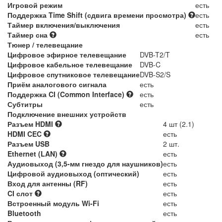
Игровой режим
есть
Поддержка Time Shift (сдвига времени просмотра)
есть
Таймер включения/выключения
есть
Таймер сна
есть
Тюнер / телевещание
Цифровое эфирное телевещание
DVB-T2/T
Цифровое кабельное телевещание
DVB-C
Цифровое спутниковое телевещание
DVB-S2/S
Приём аналогового сигнала
есть
Поддержка CI (Common Interface)
есть
Субтитры
есть
Подключение внешних устройств
Разъем HDMI
4 шт (2.1)
HDMI CEC
есть
Разъем USB
2 шт.
Ethernet (LAN)
есть
Аудиовыход (3,5-мм гнездо для наушников)
есть
Цифровой аудиовыход (оптический)
есть
Вход для антенны (RF)
есть
CI слот
есть
Встроенный модуль Wi-Fi
есть
Bluetooth
есть