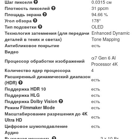
Шаг пикселя
0.0315 см
Плотность пикселей
31 ppcm
Площадь экрана
94.66 %
Угол обзора
178°
Тип подсветки
OLED
Технология затемнения (для передачи
Enhanced Dynamic
деталей в тенях и светах)
Tone Mapping
Антибликовое покрытие
есть
Видео
α7 Gen 6 AI
Процессор обработки изображений
Processor 4K
Количество ядер процессора
4
Расширенный динамический диапазон
есть
(HDR)
Поддержка HDR 10
есть
Поддержка HLG
есть
Поддержка Dolby Vision
есть
Режим Filmmaker Mode
есть
Масштабирование разрешения до 4K
есть
Ultra HD
Цифровое шумоподавление
есть
Аудио
Выходная мощность
2 x 10 Вт