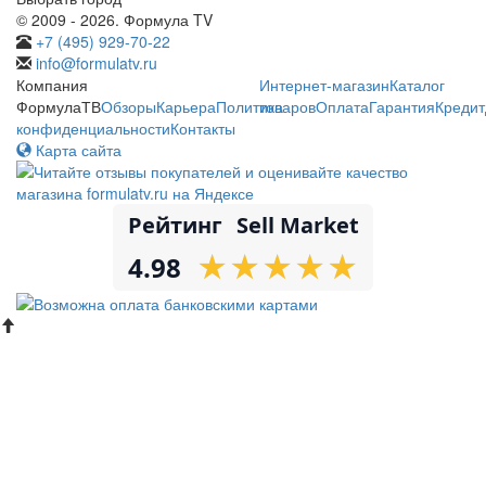
© 2009 - 2026. Формула TV
+7 (495) 929-70-22
info@formulatv.ru
Компания
Интернет-магазин
Каталог
ФормулаТВ
Обзоры
Карьера
Политика
товаров
Оплата
Гарантия
Кредит
конфиденциальности
Контакты
Карта сайта
Рейтинг
Sell Market
★
★
★
★
★
★
★
★
★
★
4.98